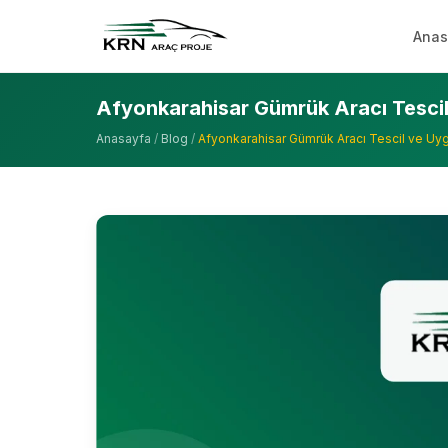
Anas
Afyonkarahisar Gümrük Aracı Tescil
Anasayfa
/
Blog
/
Afyonkarahisar Gümrük Aracı Tescil ve Uyg