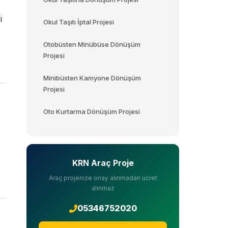
i
Okul Taşıtı İptal Projesi
Otobüsten Minübüse Dönüşüm
Projesi
Minibüsten Kamyone Dönüşüm
Projesi
Oto Kurtarma Dönüşüm Projesi
KRN Araç Proje
Araç projenize onay alınmadan ücret
alınmaz
05346752020