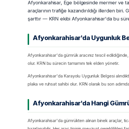
Afyonkarahisar, Ege bölgesinde mermer ve tarı
araçlarının trafiğe kazandırıldığı illerden bir
şarttır — KRN ekibi Afyonkarahisar'da bu sür
Afyonkarahisar'da Uygunluk Belg
Afyonkarahisar'da gümrük aracınız tescil edildiğinde,
olur. KRN bu sürecin tamamını tek elden yönetir.
Afyonkarahisar'da Karayolu Uygunluk Belgesi alındıkt
plaka ve ruhsat sahibi olur. KRN olarak bu son adımda 
Afyonkarahisar'da Hangi Gümrük 
Afyonkarahisar'da gümrükten alınan binek araçlar, ticar
hazırlanabilir. Her araç tipinin mevzuat gereklilikleri fa