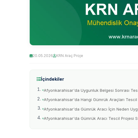
20.05.2026
KRN Araç Proje
İçindekiler
Afyonkarahisar'da Uygunluk Belgesi Sonrası Tesci
Afyonkarahisar'da Hangi Gümrük Araçları Tescil E
Afyonkarahisar'da Gümrük Aracı İçin Neden Uygu
Afyonkarahisar'da Gümrük Aracı Tescil Projesi S