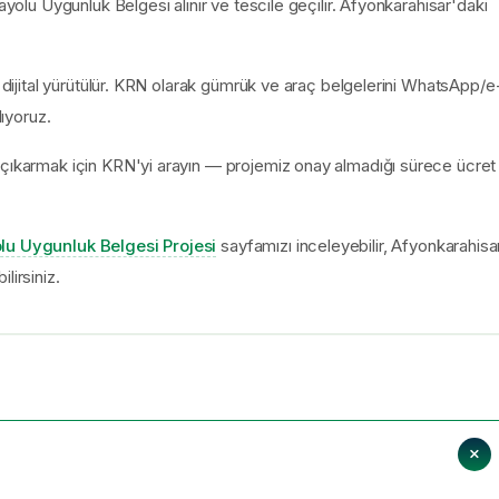
ayolu Uygunluk Belgesi alınır ve tescile geçilir. Afyonkarahisar'daki
a dijital yürütülür. KRN olarak gümrük ve araç belgelerini WhatsApp/e
lıyoruz.
 çıkarmak için KRN'yi arayın — projemiz onay almadığı sürece ücret
lu Uygunluk Belgesi Projesi
sayfamızı inceleyebilir, Afyonkarahisa
lirsiniz.