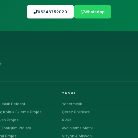
05346752020
WhatsApp
ç
R
YASAL
unluk Belgesi
Yönetmelik
ç Koltuk Ekleme Projesi
Çerez Politikası
van Projesi
KVKK
a Dönüşüm Projesi
Aydınlatma Metni
tal Projesi
Vizyon & Misyon