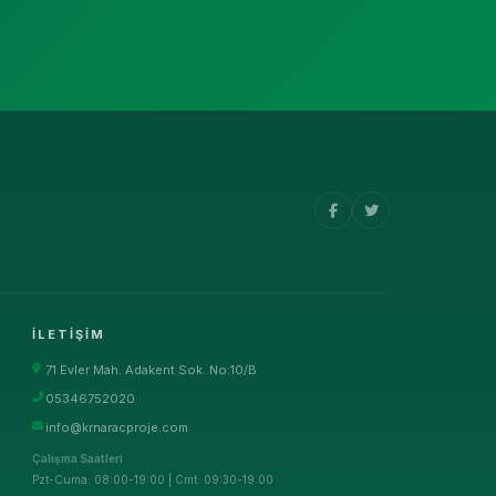
İLETIŞIM
71 Evler Mah. Adakent Sok. No:10/B
05346752020
info@krnaracproje.com
Çalışma Saatleri
Pzt-Cuma: 08:00-19:00 | Cmt: 09:30-19:00