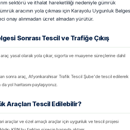
m sektörü ve ithalat hareketliliği nedeniyle gümrük
i. Gümrük aracının yola çıkması için Karayolu Uygunluk Belges
eci onay alınmadan ücret almadan yürütür.
esi Sonrası Tescil ve Trafiğe Çıkış
 araç yasal olarak yola çıkar, sigorta ve muayene süreçlerine dahil
an sonra araç, Afyonkarahisar Trafik Tescil Şube'de tescil edilerek
da yol haritasını paylaşıyoruz.
Araçları Tescil Edilebilir?
i araçlar ve özel amaçlı araçlar için uygunluk ve tescil projesi
rklıdır; KRN bu farkları sürecin başında aktarır.