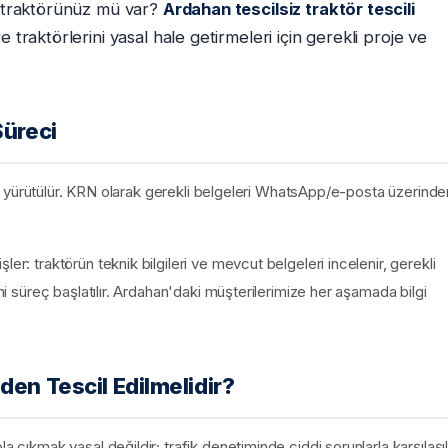
ir traktörünüz mü var?
Ardahan tescilsiz traktör tescili
 traktörlerini yasal hale getirmeleri için gerekli proje ve
Süreci
ital yürütülür. KRN olarak gerekli belgeleri WhatsApp/e-posta üzerinde
er: traktörün teknik bilgileri ve mevcut belgeleri incelenir, gerekli
smi süreç başlatılır. Ardahan'daki müşterilerimize her aşamada bilgi
den Tescil Edilmelidir?
 çıkmak yasal değildir; trafik denetiminde ciddi sorunlarla karşılaşılı