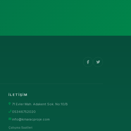
İLETIŞIM
71 Evler Mah. Adakent Sok. No:10/B
05346752020
info@krnaracproje.com
Çalışma Saatleri