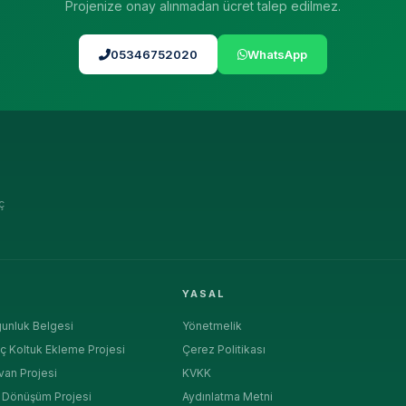
Projenize onay alınmadan ücret talep edilmez.
05346752020
WhatsApp
ç
R
YASAL
unluk Belgesi
Yönetmelik
ç Koltuk Ekleme Projesi
Çerez Politikası
van Projesi
KVKK
a Dönüşüm Projesi
Aydınlatma Metni