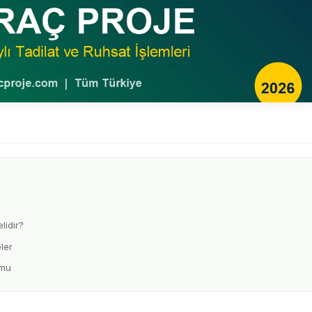
lidir?
ler
umu