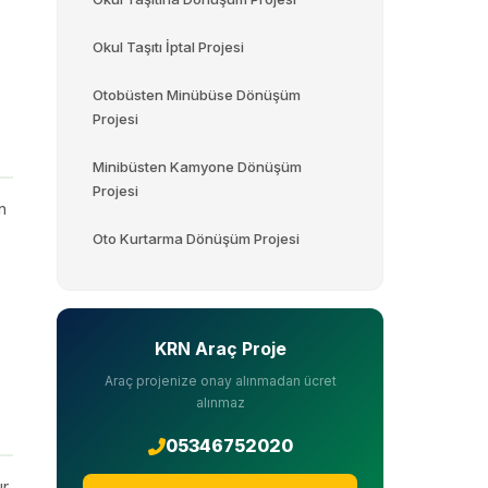
Okul Taşıtı İptal Projesi
Otobüsten Minübüse Dönüşüm
Projesi
Minibüsten Kamyone Dönüşüm
Projesi
n
Oto Kurtarma Dönüşüm Projesi
KRN Araç Proje
Araç projenize onay alınmadan ücret
alınmaz
05346752020
r.