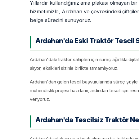
Yıllardır kullandığınız ama plakası olmayan b
hizmetimizle, Ardahan ve çevresindeki çiftçilere
belge sürecini sunuyoruz.
Ardahan'da Eski Traktör Tescil 
Ardahan'daki traktör sahipleri için süreç ağırlıkla dij
alıyor, eksikleri sizinle birlikte tamamlıyoruz.
Ardahan'dan gelen tescil başvurularında süreç şöyle işl
mühendislik projesi hazırlanır, ardından tescil için re
veriyoruz.
Ardahan'da Tescilsiz Traktör Ne
Ardahan'da plakası ve ruhsatı olmayan bir traktörle yola