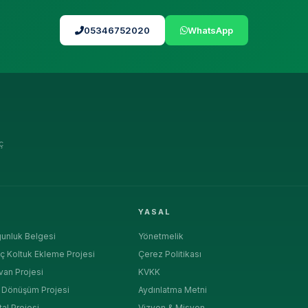
05346752020
WhatsApp
ç
R
YASAL
unluk Belgesi
Yönetmelik
ç Koltuk Ekleme Projesi
Çerez Politikası
van Projesi
KVKK
a Dönüşüm Projesi
Aydınlatma Metni
tal Projesi
Vizyon & Misyon