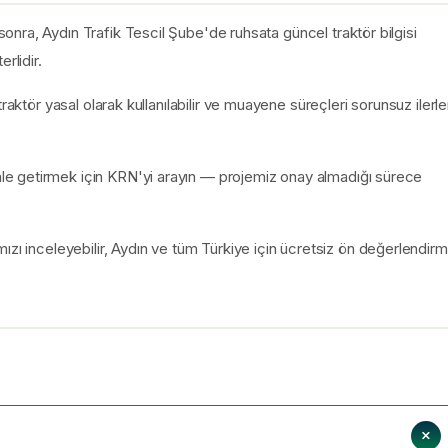
nra, Aydın Trafik Tescil Şube'de ruhsata güncel traktör bilgisi
rlidir.
raktör yasal olarak kullanılabilir ve muayene süreçleri sorunsuz ilerle
e getirmek için KRN'yi arayın — projemiz onay almadığı sürece
ızı inceleyebilir, Aydın ve tüm Türkiye için ücretsiz ön değerlendir