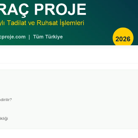
irilir?
liği