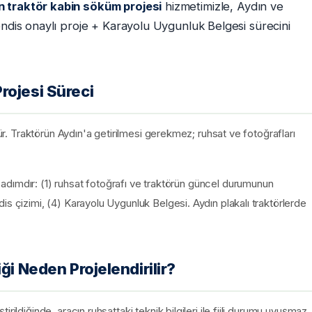
n traktör kabin söküm projesi
hizmetimizle, Aydın ve
endis onaylı proje + Karayolu Uygunluk Belgesi sürecini
rojesi Süreci
lür. Traktörün Aydın'a getirilmesi gerekmez; ruhsat ve fotoğrafları
dımdır: (1) ruhsat fotoğrafı ve traktörün güncel durumunun
is çizimi, (4) Karayolu Uygunluk Belgesi. Aydın plakalı traktörlerde
ği Neden Projelendirilir?
rildiğinde, aracın ruhsattaki teknik bilgileri ile fiili durumu uyuşmaz