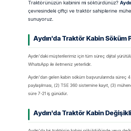
Traktörünüzün kabinini mi söktürdünüz?
Aydı
çevresindeki çiftçi ve traktör sahiplerine müh
sunuyoruz.
Aydın'da Traktör Kabin Söküm P
Aydın'daki müşterilerimiz için tüm süreç dijital yürütü
WhatsApp ile iletmeniz yeterlidir.
Aydın'dan gelen kabin söküm başvurularında süreç 4 a
paylaşılması, (2) TSE 360 sistemine kayıt, (3) mühend
süre 7-21 iş günüdür.
Aydın'da Traktör Kabin Değişikli
Aydın'da bir traktörün kabini söküldüğünde veya değişti