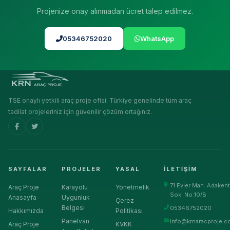
Projenize onay alınmadan ücret talep edilmez.
05346752020
WhatsApp
TSE onaylı yetkili araç proje ofisi. Türkiye genelinde tüm araç
tadilat projeleriniz için güvenilir çözüm ortağınız.
SAYFALAR
PROJELER
YASAL
İLETIŞIM
71 Evler Mah. Adakent
Araç Proje
Karayolu
Yönetmelik
Sok. No:10/B
Anasayfa
Uygunluk
Çerez
Belgesi
05346752020
Hakkımızda
Politikası
Panelvan
info@krnaracproje.c
Araç Proje
KVKK