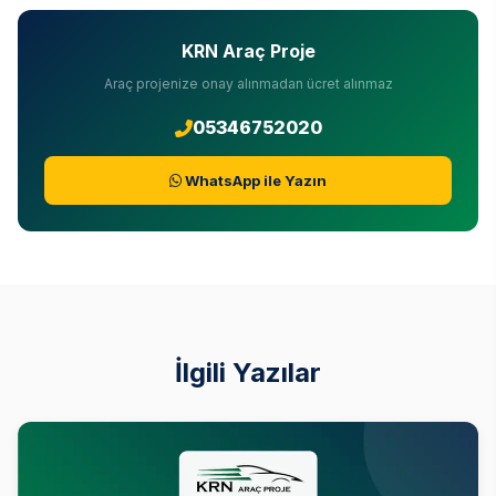
KRN Araç Proje
Araç projenize onay alınmadan ücret alınmaz
05346752020
WhatsApp ile Yazın
İlgili Yazılar