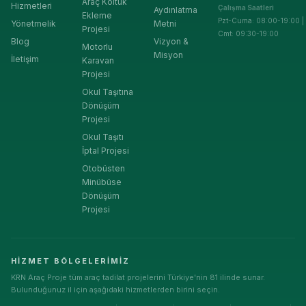
Araç Koltuk
Hizmetleri
Çalışma Saatleri
Aydınlatma
Ekleme
Pzt-Cuma: 08:00-19:00 |
Yönetmelik
Metni
Projesi
Cmt: 09:30-19:00
Blog
Vizyon &
Motorlu
Misyon
İletişim
Karavan
Projesi
Okul Taşıtına
Dönüşüm
Projesi
Okul Taşıtı
İptal Projesi
Otobüsten
Minübüse
Dönüşüm
Projesi
HIZMET BÖLGELERIMIZ
KRN Araç Proje tüm araç tadilat projelerini Türkiye'nin 81 ilinde sunar.
Bulunduğunuz il için aşağıdaki hizmetlerden birini seçin.