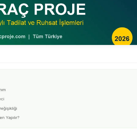
nım
ci
ğişikliği
n Yapılır?