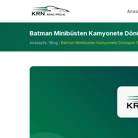
Anas
Batman Minibüsten Kamyonete Dönü
Anasayfa
/
Blog
/
Batman Minibüsten Kamyonete Dönüşüm P