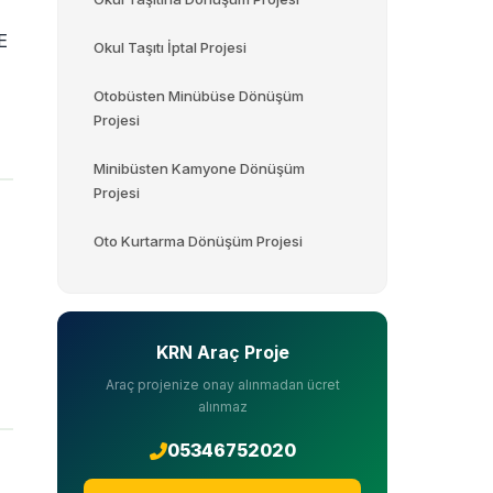
E
Okul Taşıtı İptal Projesi
Otobüsten Minübüse Dönüşüm
Projesi
Minibüsten Kamyone Dönüşüm
Projesi
Oto Kurtarma Dönüşüm Projesi
KRN Araç Proje
Araç projenize onay alınmadan ücret
alınmaz
05346752020