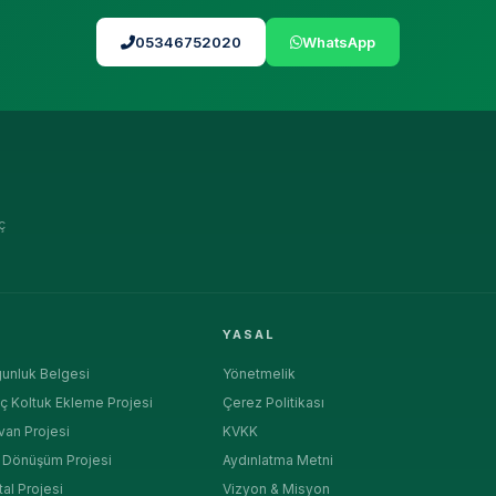
05346752020
WhatsApp
ç
R
YASAL
unluk Belgesi
Yönetmelik
ç Koltuk Ekleme Projesi
Çerez Politikası
van Projesi
KVKK
a Dönüşüm Projesi
Aydınlatma Metni
tal Projesi
Vizyon & Misyon