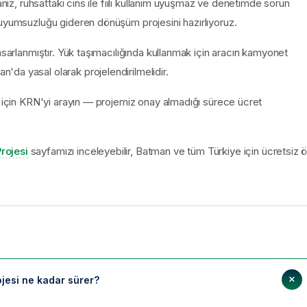
anız, ruhsattaki cins ile fiili kullanım uyuşmaz ve denetimde sorun
 uyumsuzluğu gideren dönüşüm projesini hazırlıyoruz.
asarlanmıştır. Yük taşımacılığında kullanmak için aracın kamyonet
da yasal olarak projelendirilmelidir.
k için KRN'yi arayın — projemiz onay almadığı sürece ücret
rojesi
sayfamızı inceleyebilir, Batman ve tüm Türkiye için ücretsiz 
esi ne kadar sürer?