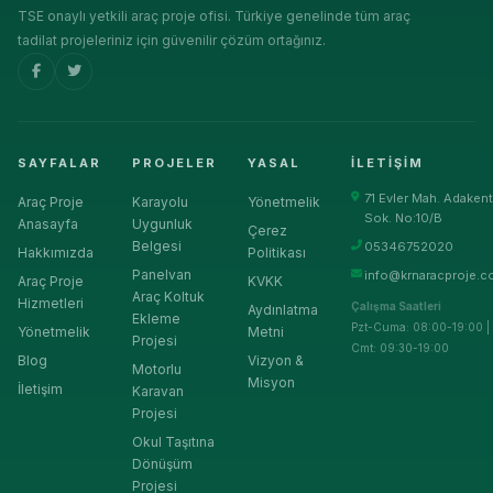
TSE onaylı yetkili araç proje ofisi. Türkiye genelinde tüm araç
tadilat projeleriniz için güvenilir çözüm ortağınız.
SAYFALAR
PROJELER
YASAL
İLETIŞIM
71 Evler Mah. Adakent
Araç Proje
Karayolu
Yönetmelik
Sok. No:10/B
Anasayfa
Uygunluk
Çerez
Belgesi
05346752020
Hakkımızda
Politikası
Panelvan
info@krnaracproje.c
Araç Proje
KVKK
Araç Koltuk
Hizmetleri
Çalışma Saatleri
Aydınlatma
Ekleme
Pzt-Cuma: 08:00-19:00 |
Yönetmelik
Metni
Projesi
Cmt: 09:30-19:00
Blog
Vizyon &
Motorlu
Misyon
İletişim
Karavan
Projesi
Okul Taşıtına
Dönüşüm
Projesi