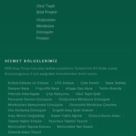
Okul Taşıtı
İptal Projesi
Otobüsten
Minübüse
Dönüşüm
Projesi
HIZMET BÖLGELERIMIZ
KRN Araç Proje tüm araç tadilat projelerini Türkiye'nin 81 ilinde sunar.
Bulunduğunuz il için aşağıdaki hizmetlerden birini seçin.
Koltuk Ekleme ve Söküm
LPG Söküm
Çeki Demiri
Kasa Tadilatı
Damper Kasa
Frigorifik Kasa
Ahşap-Saç Kasa
Tente-Branda
Hidrolik Arka Kapak
Çöp Kamyonu
Okul Taşıtı İptal
Personel Servisi Dönüşüm
Otobüsten Minibüse Dönüşüm
Minibüsten Kamyonete Dönüşüm
Otomobili Minibüse Çevirme
Oto Kurtarma Dönüşüm
Engelli Araç İptal-Söküm
Araç Motor Değişikliği
Azami Yüklü Ağırlık
Sürücü Kursu Aracı
Traktör Kabin Söküm
Tescilsiz Traktör Tescili
Motosiklet Taşıma Kutusu
Motosiklet Yan Sepet
Gümrük Aracı Tescil