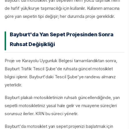
Bayburt'da motosiklet yan sepetleri hem yolcu taşımak hem
de hafif yük/kurye taşımacılığı için kullanılır. Kullanım amacına
göre yan sepetin tipi değişir; her durumda proje gereklidir.
Bayburt'da Yan Sepet Projesinden Sonra
Ruhsat Değişikliği
Proje ve Karayolu Uygunluk Belgesi tamamlandıktan sonra,
Bayburt Trafik Tescil Şube'de ruhsata güncel motosiklet
bilgisi işlenir. Bayburt'daki Tescil Şube'ye randevu almanız
yeterlidir.
Bayburt plakalı motosikletinizin ruhsatı güncellendiğinde, yan
sepetli motosikletiniz yasal hale gelir ve muayene süreçleri
sorunsuz ilerler. KRN bu süreci yönetir.
Bayburt'da motosiklet yan sepet projenizi başlatmak için