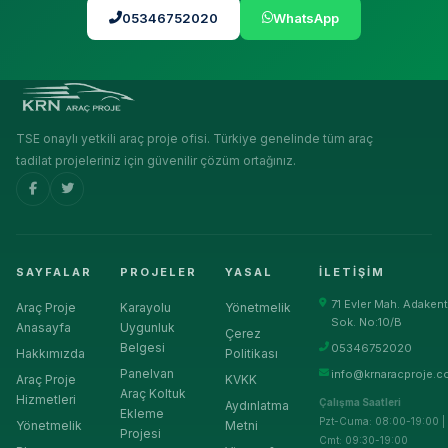
05346752020
WhatsApp
TSE onaylı yetkili araç proje ofisi. Türkiye genelinde tüm araç
tadilat projeleriniz için güvenilir çözüm ortağınız.
SAYFALAR
PROJELER
YASAL
İLETIŞIM
71 Evler Mah. Adakent
Araç Proje
Karayolu
Yönetmelik
Sok. No:10/B
Anasayfa
Uygunluk
Çerez
Belgesi
05346752020
Hakkımızda
Politikası
Panelvan
info@krnaracproje.c
Araç Proje
KVKK
Araç Koltuk
Hizmetleri
Çalışma Saatleri
Aydınlatma
Ekleme
Pzt-Cuma: 08:00-19:00 |
Yönetmelik
Metni
Projesi
Cmt: 09:30-19:00