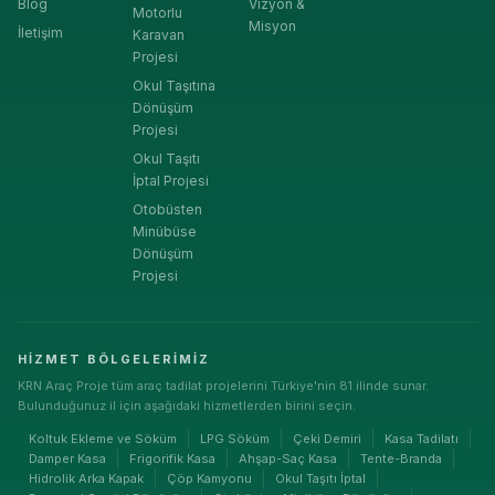
Blog
Vizyon &
Motorlu
Misyon
İletişim
Karavan
Projesi
Okul Taşıtına
Dönüşüm
Projesi
Okul Taşıtı
İptal Projesi
Otobüsten
Minübüse
Dönüşüm
Projesi
HIZMET BÖLGELERIMIZ
KRN Araç Proje tüm araç tadilat projelerini Türkiye'nin 81 ilinde sunar.
Bulunduğunuz il için aşağıdaki hizmetlerden birini seçin.
Koltuk Ekleme ve Söküm
LPG Söküm
Çeki Demiri
Kasa Tadilatı
Damper Kasa
Frigorifik Kasa
Ahşap-Saç Kasa
Tente-Branda
Hidrolik Arka Kapak
Çöp Kamyonu
Okul Taşıtı İptal