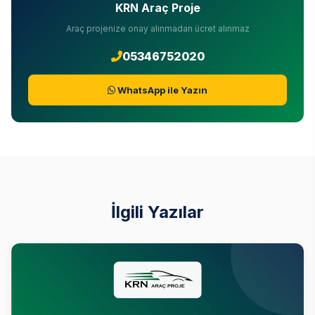
KRN Araç Proje
Araç projenize onay alınmadan ücret alınmaz
05346752020
WhatsApp ile Yazın
İlgili Yazılar