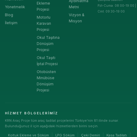
Aydınlatma
Ekleme
Pzt-Cuma: 08:00-19:00 |
Yönetmelik
Metni
Projesi
Cmt: 09:30-19:00
Blog
Vizyon &
Motorlu
Misyon
İletişim
Karavan
Projesi
Okul Taşıtına
Dönüşüm
Projesi
Okul Taşıtı
İptal Projesi
Otobüsten
Minübüse
Dönüşüm
Projesi
HIZMET BÖLGELERIMIZ
KRN Araç Proje tüm araç tadilat projelerini Türkiye'nin 81 ilinde sunar.
Bulunduğunuz il için aşağıdaki hizmetlerden birini seçin.
Koltuk Ekleme ve Söküm
LPG Söküm
Çeki Demiri
Kasa Tadilatı