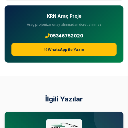
KRN Araç Proje
Araç projenize onay alınmadan ücret alınmaz
05346752020
WhatsApp ile Yazın
İlgili Yazılar