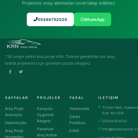
Projenize onay alınmadan ücret talep edilmez.
05346752020
WhatsApp
TSE onaylı yetkili araç proje ofisi. Türkiye genelinde tüm araç
tadilat projeleriniz için güvenilir çözüm ortağınız.
SAYFALAR
PROJELER
YASAL
İLETIŞIM
71 Evler Mah. Adakent
Araç Proje
Karayolu
Yönetmelik
Sok. No:10/B
Anasayfa
Uygunluk
Çerez
Belgesi
05346752020
Hakkımızda
Politikası
Panelvan
info@krnaracproje.c
Araç Proje
KVKK
Araç Koltuk
Hizmetleri
Çalışma Saatleri