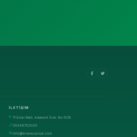
İLETIŞIM
71 Evler Mah. Adakent Sok. No:10/B
05346752020
info@krnaracproje.com