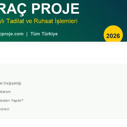
 Değişikliği
llanım
den Yapılır?
üreci