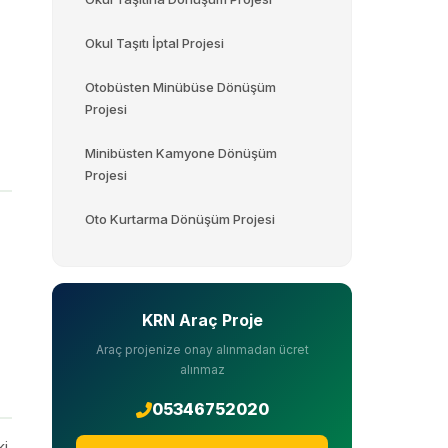
Okul Taşıtı İptal Projesi
Otobüsten Minübüse Dönüşüm
Projesi
Minibüsten Kamyone Dönüşüm
Projesi
Oto Kurtarma Dönüşüm Projesi
KRN Araç Proje
Araç projenize onay alınmadan ücret
alınmaz
05346752020
ki