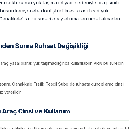
 sektörünün yük taşıma ihtiyacı nedeniyle araç sınıfı
ibüsün kamyonete dönüştürülmesi aracı ticari yük
i Çanakkale'da bu süreci onay alınmadan ücret almadan
den Sonra Ruhsat Değişikliği
araç yasal olarak yük taşımacılığında kullanılabilir. KRN bu sürecin
onra, Çanakkale Trafik Tescil Şube'de ruhsata güncel araç cinsi
 yeterlidir.
Araç Cinsi ve Kullanım
ar sökülür, iç düzen yük taşımaya uygun hale getirilir ve ruhsatta