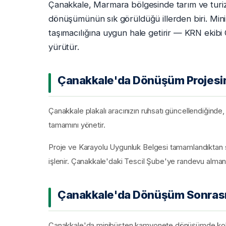
Çanakkale, Marmara bölgesinde tarım ve turizm
dönüşümünün sık görüldüğü illerden biri. Min
taşımacılığına uygun hale getirir — KRN ekib
yürütür.
Çanakkale'da Dönüşüm Projesin
Çanakkale plakalı aracınızın ruhsatı güncellendiğinde, 
tamamını yönetir.
Proje ve Karayolu Uygunluk Belgesi tamamlandıktan s
işlenir. Çanakkale'daki Tescil Şube'ye randevu almanız
Çanakkale'da Dönüşüm Sonrası 
Çanakkale'da minibüsten kamyonete dönüşümde koltukl