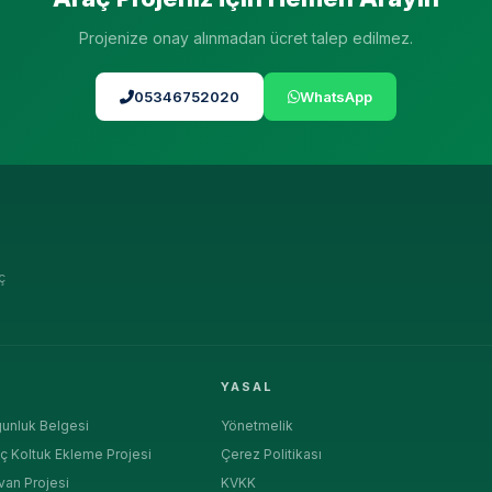
Projenize onay alınmadan ücret talep edilmez.
05346752020
WhatsApp
ç
R
YASAL
unluk Belgesi
Yönetmelik
ç Koltuk Ekleme Projesi
Çerez Politikası
van Projesi
KVKK