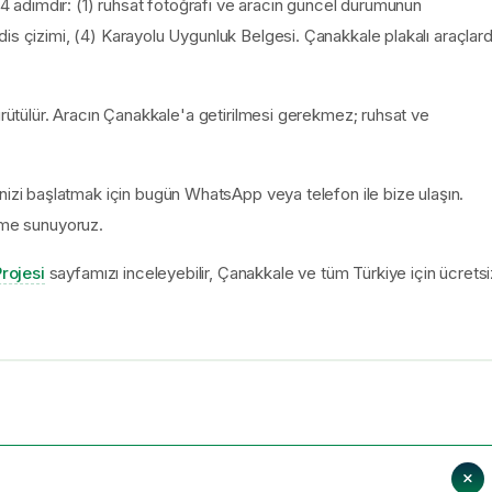
adımdır: (1) ruhsat fotoğrafı ve aracın güncel durumunun
is çizimi, (4) Karayolu Uygunluk Belgesi. Çanakkale plakalı araçlar
ürütülür. Aracın Çanakkale'a getirilmesi gerekmez; ruhsat ve
i başlatmak için bugün WhatsApp veya telefon ile bize ulaşın.
irme sunuyoruz.
rojesi
sayfamızı inceleyebilir, Çanakkale ve tüm Türkiye için ücretsi