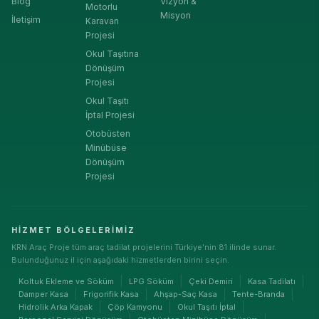
Blog
Vizyon &
Motorlu
Misyon
İletişim
Karavan
Projesi
Okul Taşıtına
Dönüşüm
Projesi
Okul Taşıtı
İptal Projesi
Otobüsten
Minübüse
Dönüşüm
Projesi
HIZMET BÖLGELERIMIZ
KRN Araç Proje tüm araç tadilat projelerini Türkiye'nin 81 ilinde sunar.
Bulunduğunuz il için aşağıdaki hizmetlerden birini seçin.
Koltuk Ekleme ve Söküm
LPG Söküm
Çeki Demiri
Kasa Tadilatı
Damper Kasa
Frigorifik Kasa
Ahşap-Saç Kasa
Tente-Branda
Hidrolik Arka Kapak
Çöp Kamyonu
Okul Taşıtı İptal