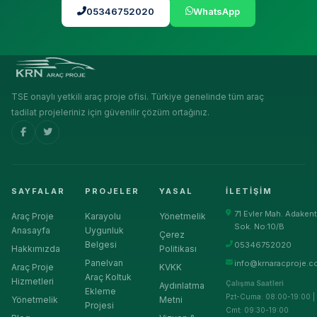
05346752020
WhatsApp
TSE onaylı yetkili araç proje ofisi. Türkiye genelinde tüm araç
tadilat projeleriniz için güvenilir çözüm ortağınız.
SAYFALAR
PROJELER
YASAL
İLETIŞIM
71 Evler Mah. Adakent
Araç Proje
Karayolu
Yönetmelik
Sok. No:10/B
Anasayfa
Uygunluk
Çerez
Belgesi
05346752020
Hakkımızda
Politikası
Panelvan
info@krnaracproje.c
Araç Proje
KVKK
Araç Koltuk
Hizmetleri
Çalışma Saatleri
Aydınlatma
Ekleme
Pzt-Cuma: 08:00-19:00 |
Yönetmelik
Metni
Projesi
Cmt: 09:30-19:00