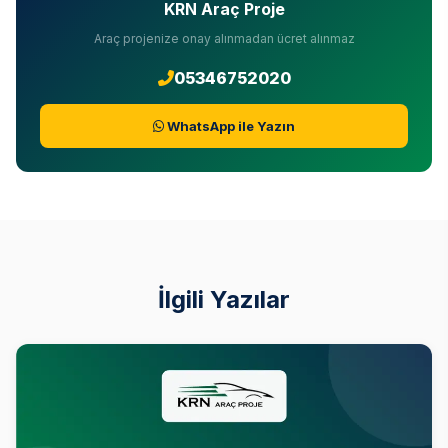
KRN Araç Proje
Araç projenize onay alınmadan ücret alınmaz
05346752020
WhatsApp ile Yazın
İlgili Yazılar