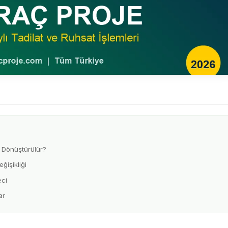
e Dönüştürülür?
işikliği
eci
ar