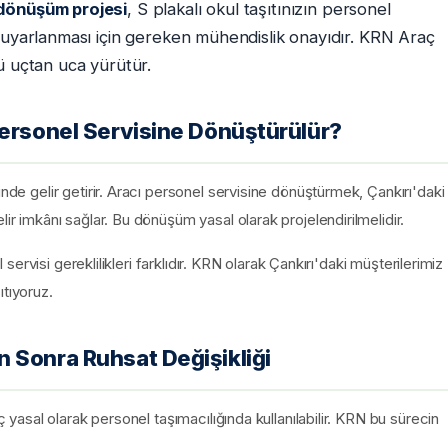
 dönüşüm projesi
, S plakalı okul taşıtınızın personel
k uyarlanması için gereken mühendislik onayıdır. KRN Araç
ü uçtan uca yürütür.
Personel Servisine Dönüştürülür?
inde gelir getirir. Aracı personel servisine dönüştürmek, Çankırı'daki
lir imkânı sağlar. Bu dönüşüm yasal olarak projelendirilmelidir.
l servisi gereklilikleri farklıdır. KRN olarak Çankırı'daki müşterilerimiz
ıtıyoruz.
 Sonra Ruhsat Değişikliği
ç yasal olarak personel taşımacılığında kullanılabilir. KRN bu sürecin