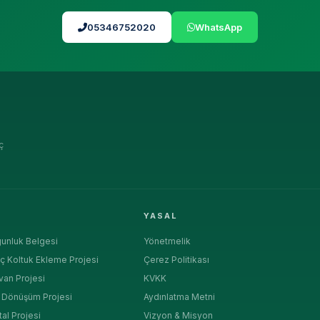
05346752020
WhatsApp
ç
R
YASAL
unluk Belgesi
Yönetmelik
ç Koltuk Ekleme Projesi
Çerez Politikası
van Projesi
KVKK
a Dönüşüm Projesi
Aydınlatma Metni
tal Projesi
Vizyon & Misyon