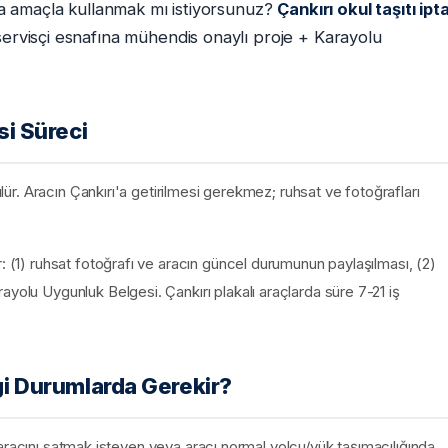
aşka amaçla kullanmak mı istiyorsunuz?
Çankırı okul taşıtı ipta
servisçi esnafına mühendis onaylı proje + Karayolu
si Süreci
ülür. Aracın Çankırı'a getirilmesi gerekmez; ruhsat ve fotoğrafları
: (1) ruhsat fotoğrafı ve aracın güncel durumunun paylaşılması, (2)
ayolu Uygunluk Belgesi. Çankırı plakalı araçlarda süre 7-21 iş
ngi Durumlarda Gerekir?
an, aracını satmak isteyen veya aracı normal yolcu/yük taşımacılığında