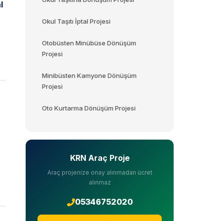
l
Okul Taşıtı İptal Projesi
Otobüsten Minübüse Dönüşüm
Projesi
Minibüsten Kamyone Dönüşüm
Projesi
Oto Kurtarma Dönüşüm Projesi
KRN Araç Proje
Araç projenize onay alınmadan ücret
alınmaz
05346752020