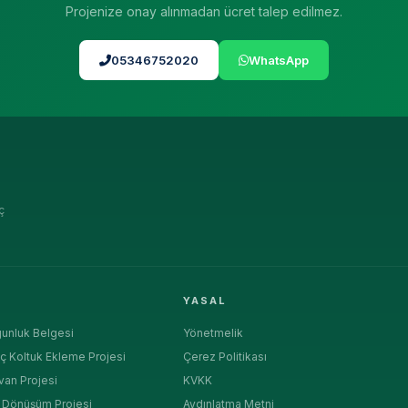
Projenize onay alınmadan ücret talep edilmez.
05346752020
WhatsApp
ç
R
YASAL
unluk Belgesi
Yönetmelik
ç Koltuk Ekleme Projesi
Çerez Politikası
van Projesi
KVKK
a Dönüşüm Projesi
Aydınlatma Metni