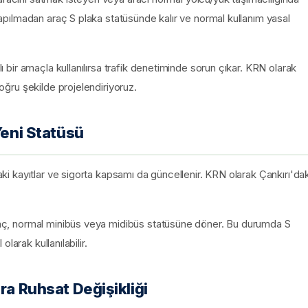
 yapılmadan araç S plaka statüsünde kalır ve normal kullanım yasal
lı bir amaçla kullanılırsa trafik denetiminde sorun çıkar. KRN olarak
doğru şekilde projelendiriyoruz.
Yeni Statüsü
taki kayıtlar ve sigorta kapsamı da güncellenir. KRN olarak Çankırı'dak
 araç, normal minibüs veya midibüs statüsüne döner. Bu durumda S
olarak kullanılabilir.
ra Ruhsat Değişikliği