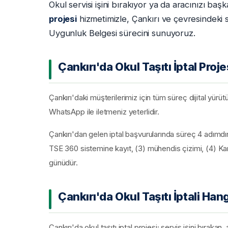
Okul servisi işini bırakıyor ya da aracınızı b
projesi
hizmetimizle, Çankırı ve çevresindeki 
Uygunluk Belgesi sürecini sunuyoruz.
Çankırı'da Okul Taşıtı İptal Proje
Çankırı'daki müşterilerimiz için tüm süreç dijital yürüt
WhatsApp ile iletmeniz yeterlidir.
Çankırı'dan gelen iptal başvurularında süreç 4 adımdır
TSE 360 sistemine kayıt, (3) mühendis çizimi, (4) Kar
günüdür.
Çankırı'da Okul Taşıtı İptali Ha
Çankırı'da okul taşıtı iptal projesi; servis işini bırak