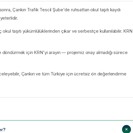
nra, Çankırı Trafik Tescil Şube'de ruhsattan okul taşıtı kaydı
eterlidir.
ç okul taşıtı yükümlülüklerinden çıkar ve serbestçe kullanılabilir. KRN
üne döndürmek için KRN'yi arayın — projemiz onay almadığı sürece
eleyebilir, Çankırı ve tüm Türkiye için ücretsiz ön değerlendirme
er?