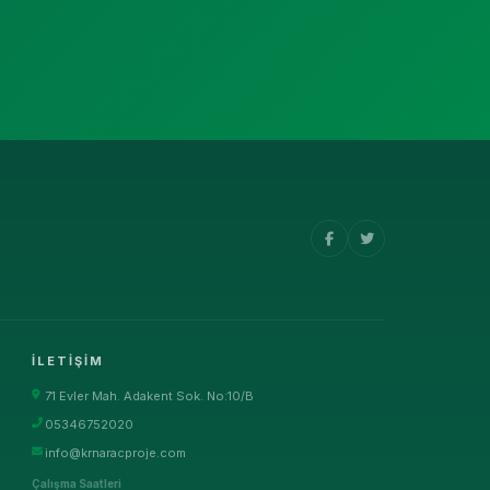
İLETIŞIM
71 Evler Mah. Adakent Sok. No:10/B
05346752020
info@krnaracproje.com
Çalışma Saatleri