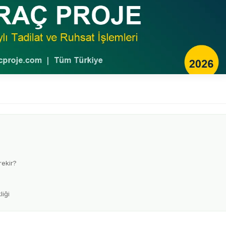
rekir?
liği