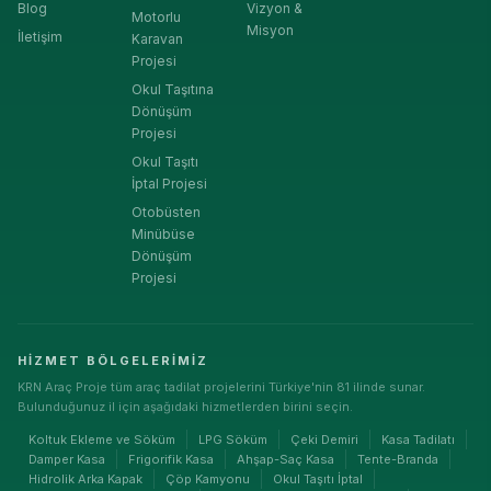
Blog
Vizyon &
Motorlu
Misyon
İletişim
Karavan
Projesi
Okul Taşıtına
Dönüşüm
Projesi
Okul Taşıtı
İptal Projesi
Otobüsten
Minübüse
Dönüşüm
Projesi
HIZMET BÖLGELERIMIZ
KRN Araç Proje tüm araç tadilat projelerini Türkiye'nin 81 ilinde sunar.
Bulunduğunuz il için aşağıdaki hizmetlerden birini seçin.
Koltuk Ekleme ve Söküm
LPG Söküm
Çeki Demiri
Kasa Tadilatı
Damper Kasa
Frigorifik Kasa
Ahşap-Saç Kasa
Tente-Branda
Hidrolik Arka Kapak
Çöp Kamyonu
Okul Taşıtı İptal