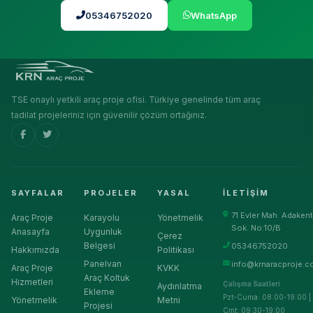
05346752020
WhatsApp
TSE onaylı yetkili araç proje ofisi. Türkiye genelinde tüm araç
tadilat projeleriniz için güvenilir çözüm ortağınız.
SAYFALAR
PROJELER
YASAL
İLETIŞIM
71 Evler Mah. Adakent
Araç Proje
Karayolu
Yönetmelik
Sok. No:10/B
Anasayfa
Uygunluk
Çerez
Belgesi
05346752020
Hakkımızda
Politikası
Panelvan
info@krnaracproje.c
Araç Proje
KVKK
Araç Koltuk
Hizmetleri
Çalışma Saatleri
Aydınlatma
Ekleme
Pzt-Cuma: 08:00-19:00 |
Yönetmelik
Metni
Projesi
Cmt: 09:30-19:00