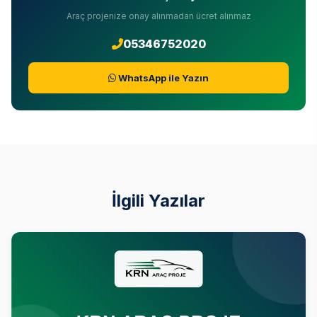
Araç projenize onay alınmadan ücret alınmaz
05346752020
WhatsApp ile Yazın
İlgili Yazılar