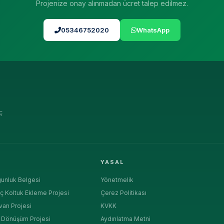
Projenize onay alınmadan ücret talep edilmez.
05346752020
WhatsApp
ç
R
YASAL
unluk Belgesi
Yönetmelik
ç Koltuk Ekleme Projesi
Çerez Politikası
van Projesi
KVKK
a Dönüşüm Projesi
Aydınlatma Metni