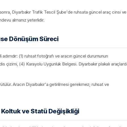
nra, Diyarbakır Trafik Tescil Şube'de ruhsata güncel araç cinsi ve
andevu almanız yeterlidir.
üse Dönüşüm Süreci
 adımdır: (1) ruhsat fotoğrafı ve aracın güncel durumunun
is çizimi, (4) Karayolu Uygunluk Belgesi. Diyarbakır plakalı araçlard
ürütülür. Aracın Diyarbakır'a getirilmesi gerekmez; ruhsat ve
oltuk ve Statü Değişikliği