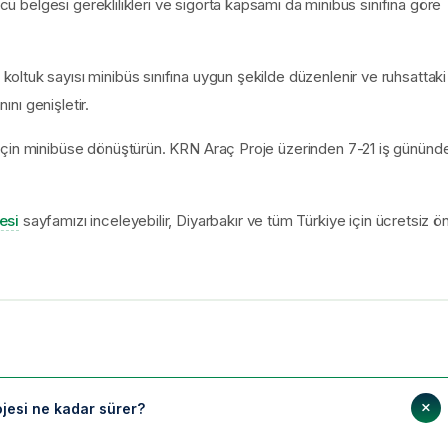
ücü belgesi gereklilikleri ve sigorta kapsamı da minibüs sınıfına göre
ltuk sayısı minibüs sınıfına uygun şekilde düzenlenir ve ruhsattaki
ını genişletir.
için minibüse dönüştürün. KRN Araç Proje üzerinden 7-21 iş gününd
esi
sayfamızı inceleyebilir, Diyarbakır ve tüm Türkiye için ücretsiz ö
jesi ne kadar sürer?