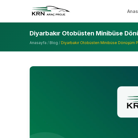
Anas
Diyarbakır Otobüsten Minibüse Dön
Anasayfa
/
Blog
/
Diyarbakır Otobüsten Minibüse Dönüşüm P