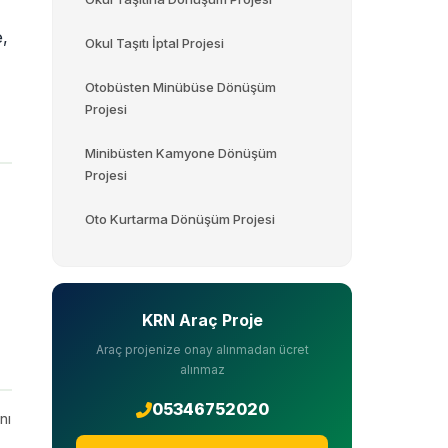
e,
Okul Taşıtı İptal Projesi
Otobüsten Minübüse Dönüşüm
Projesi
Minibüsten Kamyone Dönüşüm
Projesi
Oto Kurtarma Dönüşüm Projesi
KRN Araç Proje
Araç projenize onay alınmadan ücret
alınmaz
05346752020
nı