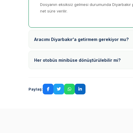
Dosyanın eksiksiz gelmesi durumunda Diyarbakır p
net süre verilir.
Aracımı Diyarbakır'a getirmem gerekiyor mu?
Her otobüs minibüse dönüştürülebilir mi?
Paylaş: