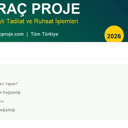
n Yapılır?
 Değişikliği
ci
ğişikliği