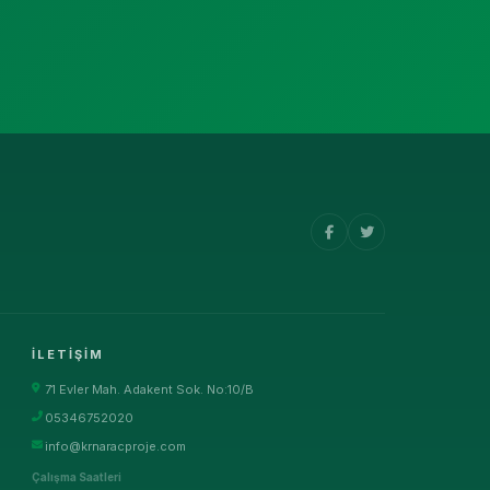
İLETIŞIM
71 Evler Mah. Adakent Sok. No:10/B
05346752020
info@krnaracproje.com
Çalışma Saatleri