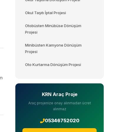
Okul Taşıtı İptal Projesi
Otobüsten Minübüse Dönüşüm
Projesi
Minibüsten Kamyone Dönüşüm
Projesi
Oto Kurtarma Dönüşüm Projesi
ım
KRN Araç Proje
Araç projenize onay alınmadan ücret
alınmaz
05346752020