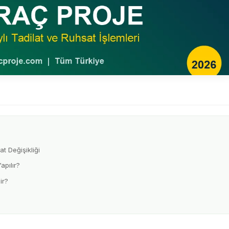
t Değişikliği
apılır?
ir?