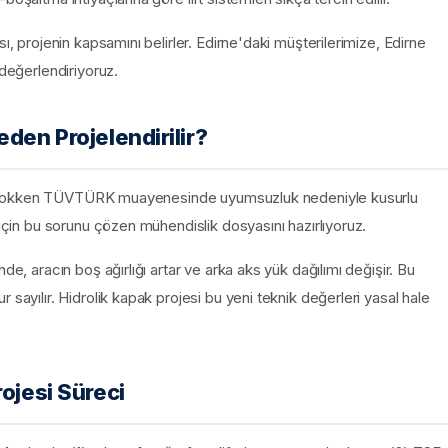
ı, projenin kapsamını belirler. Edirne'daki müşterilerimize, Edirne
 değerlendiriyoruz.
den Projelendirilir?
satta yokken TÜVTÜRK muayenesinde uyumsuzluk nedeniyle kusurlu
 için bu sorunu çözen mühendislik dosyasını hazırlıyoruz.
de, aracın boş ağırlığı artar ve arka aks yük dağılımı değişir. Bu
 sayılır. Hidrolik kapak projesi bu yeni teknik değerleri yasal hale
ojesi Süreci