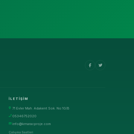
İLETIŞIM
71 Evler Mah. Adakent Sok. No:10/B
05346752020
info@krnaracproje.com
Çalışma Saatleri