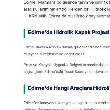
Edirne, Marmara bölgesinde tarım ve sınır ticare
araç kullanımının arttığı illerden biri. Hidrol
— KRN ekibi Edirne'da bu süreci onay alınma
Edirne'da Hidrolik Kapak Projes
Edirne plakalı aracınızın ruhsatı güncellendiğinde, hidro
muayene süreçlerine de doğru yansır.
Proje ve Karayolu Uygunluk Belgesi tamamlandıktan s
bilgisi işlenir. Edirne'daki Tescil Şube'ye randevu alma
Edirne'da Hangi Araçlara Hidroli
Edirne'da kamyonet, kamyon ve kapalı kasalı ticari ar
bölgesinde tarım ve sınır ticareti sektörünün yükleme-b