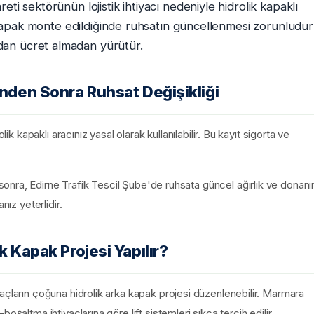
ti sektörünün lojistik ihtiyacı nedeniyle hidrolik kapaklı
ik kapak monte edildiğinde ruhsatın güncellenmesi zorunludur
dan ücret almadan yürütür.
inden Sonra Ruhsat Değişikliği
lik kapaklı aracınız yasal olarak kullanılabilir. Bu kayıt sigorta ve
onra, Edirne Trafik Tescil Şube'de ruhsata güncel ağırlık ve donan
nız yeterlidir.
k Kapak Projesi Yapılır?
açların çoğuna hidrolik arka kapak projesi düzenlenebilir. Marmara
oşaltma ihtiyaçlarına göre lift sistemleri sıkça tercih edilir.