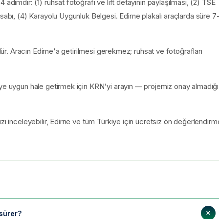
adımdır: (1) ruhsat fotoğrafı ve lift detayının paylaşılması, (2) TSE
sabı, (4) Karayolu Uygunluk Belgesi. Edirne plakalı araçlarda süre 7
ülür. Aracın Edirne'a getirilmesi gerekmez; ruhsat ve fotoğrafları
eye uygun hale getirmek için KRN'yi arayın — projemiz onay almadığı
ı inceleyebilir, Edirne ve tüm Türkiye için ücretsiz ön değerlendirm
 sürer?