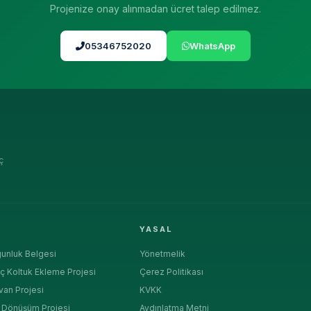
Projenize onay alınmadan ücret talep edilmez.
05346752020
WhatsApp
ç
R
YASAL
unluk Belgesi
Yönetmelik
ç Koltuk Ekleme Projesi
Çerez Politikası
van Projesi
KVKK
a Dönüşüm Projesi
Aydınlatma Metni