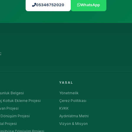
05346752020
WhatsApp
ç
R
YASAL
unluk Belgesi
Yönetmelik
ç Koltuk Ekleme Projesi
Çerez Politikası
van Projesi
KVKK
a Dönüşüm Projesi
Aydınlatma Metni
tal Projesi
Vizyon & Misyon
inübüse Dönüşüm Projesi