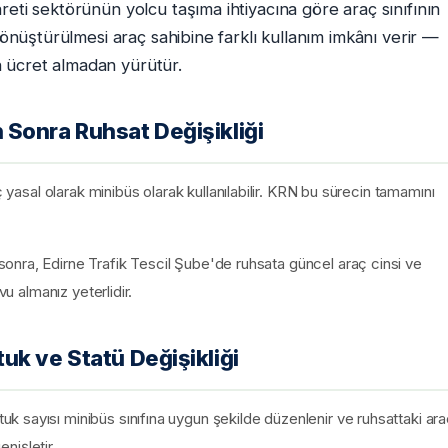
reti sektörünün yolcu taşıma ihtiyacına göre araç sınıfının
 dönüştürülmesi araç sahibine farklı kullanım imkânı verir —
 ücret almadan yürütür.
Sonra Ruhsat Değişikliği
ç yasal olarak minibüs olarak kullanılabilir. KRN bu sürecin tamamını
onra, Edirne Trafik Tescil Şube'de ruhsata güncel araç cinsi ve
vu almanız yeterlidir.
uk ve Statü Değişikliği
 sayısı minibüs sınıfına uygun şekilde düzenlenir ve ruhsattaki ar
enişletir.