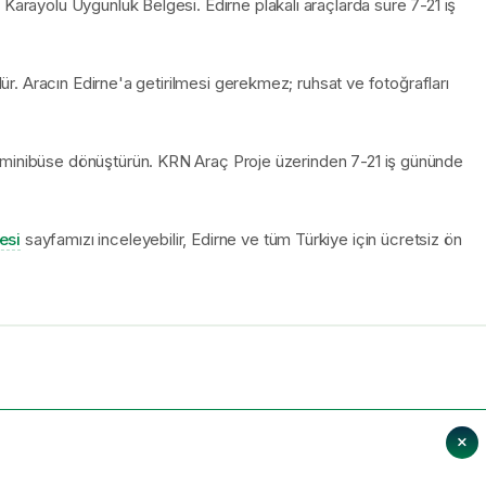
 Karayolu Uygunluk Belgesi. Edirne plakalı araçlarda süre 7-21 iş
ülür. Aracın Edirne'a getirilmesi gerekmez; ruhsat ve fotoğrafları
 minibüse dönüştürün. KRN Araç Proje üzerinden 7-21 iş gününde
esi
sayfamızı inceleyebilir, Edirne ve tüm Türkiye için ücretsiz ön