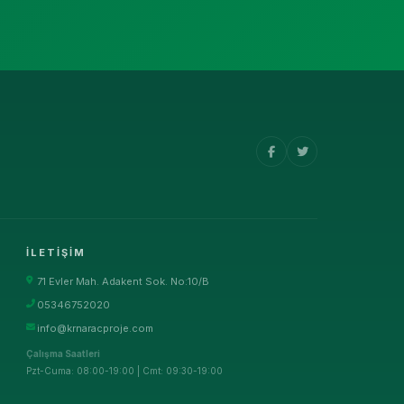
İLETIŞIM
71 Evler Mah. Adakent Sok. No:10/B
05346752020
info@krnaracproje.com
Çalışma Saatleri
Pzt-Cuma: 08:00-19:00 | Cmt: 09:30-19:00