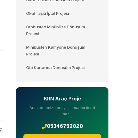
Okul Taşıtı İptal Projesi
Otobüsten Minübüse Dönüşüm
Projesi
Minibüsten Kamyone Dönüşüm
Projesi
Oto Kurtarma Dönüşüm Projesi
KRN Araç Proje
Araç projenize onay alınmadan ücret
alınmaz
05346752020
aç