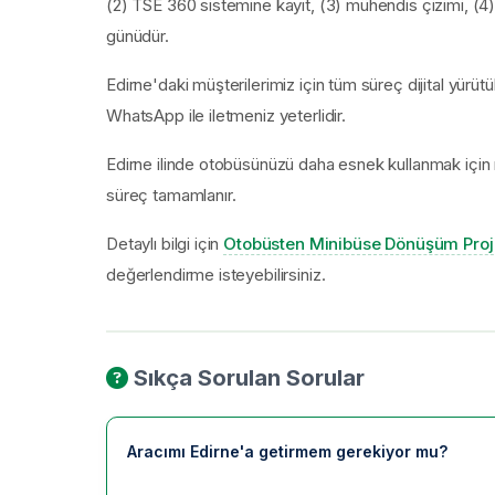
(2) TSE 360 sistemine kayıt, (3) mühendis çizimi, (4)
günüdür.
Edirne'daki müşterilerimiz için tüm süreç dijital yürüt
WhatsApp ile iletmeniz yeterlidir.
Edirne ilinde otobüsünüzü daha esnek kullanmak için
süreç tamamlanır.
Detaylı bilgi için
Otobüsten Minibüse Dönüşüm Proj
değerlendirme isteyebilirsiniz.
Sıkça Sorulan Sorular
Aracımı Edirne'a getirmem gerekiyor mu?