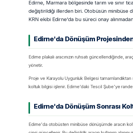
Edirne, Marmara bölgesinde tarım ve sınır tica
değiştirildiği illerden biri. Otobüsün minibüse
KRN ekibi Edirne'da bu süreci onay alınmadan
Edirne'da Dönüşüm Projesinden 
Edirne plakalı aracınızın ruhsatı güncellendiğinde, ara
yönetir.
Proje ve Karayolu Uygunluk Belgesi tamamlandıktan s
koltuk bilgisi işlenir. Edirne'daki Tescil Şube'ye rande
Edirne'da Dönüşüm Sonrası Kolt
Edirne'da otobüsten minibüse dönüşümde aracın koltuk
cinsi güncellenir. Bu değişiklik aracın kullanım alanını g