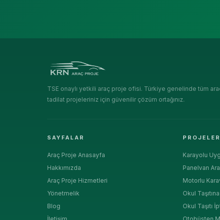
TSE onaylı yetkili araç proje ofisi. Türkiye genelinde tüm ara
tadilat projeleriniz için güvenilir çözüm ortağınız.
SAYFALAR
PROJELE
Araç Proje Anasayfa
Karayolu Uyg
Hakkımızda
Panelvan Ara
Araç Proje Hizmetleri
Motorlu Kara
Yönetmelik
Okul Taşıtın
Blog
Okul Taşıtı İp
İletişim
Otobüsten M