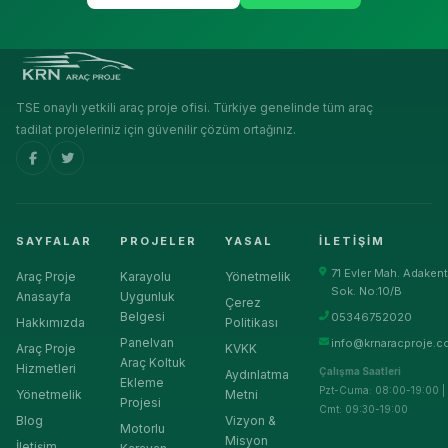
TSE onaylı yetkili araç proje ofisi. Türkiye genelinde tüm araç
tadilat projeleriniz için güvenilir çözüm ortağınız.
SAYFALAR
PROJELER
YASAL
İLETIŞIM
71 Evler Mah. Adakent
Araç Proje
Karayolu
Yönetmelik
Sok. No:10/B
Anasayfa
Uygunluk
Çerez
Belgesi
05346752020
Hakkımızda
Politikası
Panelvan
info@krnaracproje.c
Araç Proje
KVKK
Araç Koltuk
Hizmetleri
Çalışma Saatleri
Aydınlatma
Ekleme
Pzt-Cuma: 08:00-19:00 |
Yönetmelik
Metni
Projesi
Cmt: 09:30-19:00
Blog
Vizyon &
Motorlu
Misyon
İletişim