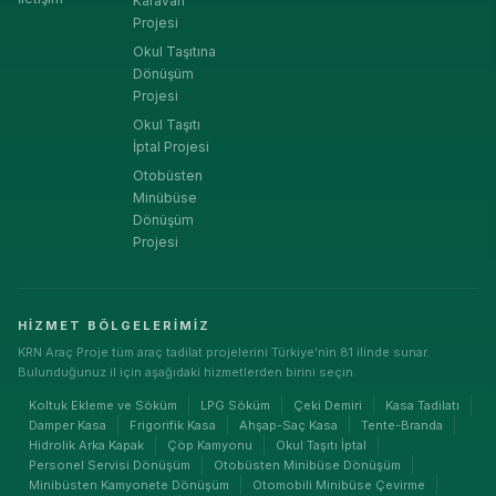
Karavan
Projesi
Okul Taşıtına
Dönüşüm
Projesi
Okul Taşıtı
İptal Projesi
Otobüsten
Minübüse
Dönüşüm
Projesi
HIZMET BÖLGELERIMIZ
KRN Araç Proje tüm araç tadilat projelerini Türkiye'nin 81 ilinde sunar.
Bulunduğunuz il için aşağıdaki hizmetlerden birini seçin.
Koltuk Ekleme ve Söküm
LPG Söküm
Çeki Demiri
Kasa Tadilatı
Damper Kasa
Frigorifik Kasa
Ahşap-Saç Kasa
Tente-Branda
Hidrolik Arka Kapak
Çöp Kamyonu
Okul Taşıtı İptal
Personel Servisi Dönüşüm
Otobüsten Minibüse Dönüşüm
Minibüsten Kamyonete Dönüşüm
Otomobili Minibüse Çevirme