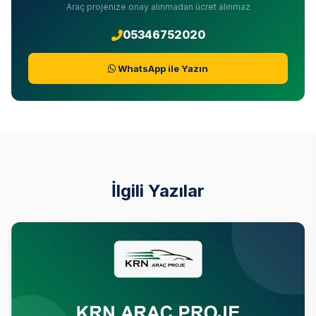
Araç projenize onay alınmadan ücret alınmaz
05346752020
WhatsApp ile Yazın
İlgili Yazılar