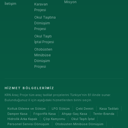
Misyon
İletişim
Karavan
Projesi
Okul Taşıtına
Dönüşüm
Projesi
Okul Taşıtı
İptal Projesi
Otobüsten
Minübüse
Dönüşüm
Projesi
HIZMET BÖLGELERIMIZ
KRN Araç Proje tüm araç tadilat projelerini Türkiye'nin 81 ilinde sunar.
Bulunduğunuz il için aşağıdaki hizmetlerden birini seçin.
Koltuk Ekleme ve Söküm
LPG Söküm
Çeki Demiri
Kasa Tadilatı
Damper Kasa
Frigorifik Kasa
Ahşap-Saç Kasa
Tente-Branda
Hidrolik Arka Kapak
Çöp Kamyonu
Okul Taşıtı İptal
Personel Servisi Dönüşüm
Otobüsten Minibüse Dönüşüm