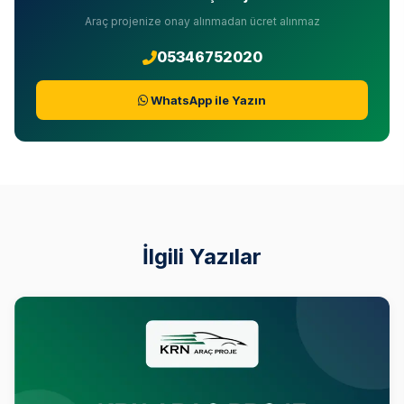
Araç projenize onay alınmadan ücret alınmaz
05346752020
WhatsApp ile Yazın
İlgili Yazılar