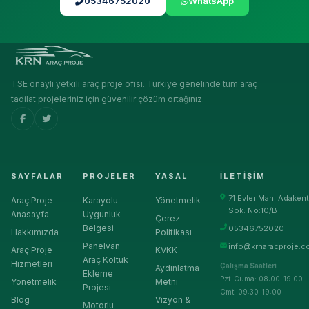
05346752020
WhatsApp
TSE onaylı yetkili araç proje ofisi. Türkiye genelinde tüm araç
tadilat projeleriniz için güvenilir çözüm ortağınız.
SAYFALAR
PROJELER
YASAL
İLETIŞIM
71 Evler Mah. Adakent
Araç Proje
Karayolu
Yönetmelik
Sok. No:10/B
Anasayfa
Uygunluk
Çerez
Belgesi
05346752020
Hakkımızda
Politikası
Panelvan
info@krnaracproje.c
Araç Proje
KVKK
Araç Koltuk
Hizmetleri
Çalışma Saatleri
Aydınlatma
Ekleme
Pzt-Cuma: 08:00-19:00 |
Yönetmelik
Metni
Projesi
Cmt: 09:30-19:00
Blog
Vizyon &
Motorlu