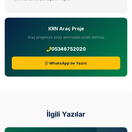
KRN Araç Proje
Araç projenize onay alınmadan ücret alınmaz
05346752020
WhatsApp ile Yazın
İlgili Yazılar