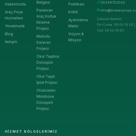
Belgesi
05346752020
Hakkımızda
Politikası
Panelvan
info@krnaracproje.c
Araç Proje
KVKK
Araç Koltuk
Hizmetleri
Çalışma Saatleri
Aydınlatma
Ekleme
Pzt-Cuma: 08:00-19:00 |
Yönetmelik
Metni
Projesi
Cmt: 09:30-19:00
Blog
Vizyon &
Motorlu
Misyon
İletişim
Karavan
Projesi
Okul Taşıtına
Dönüşüm
Projesi
Okul Taşıtı
İptal Projesi
Otobüsten
Minübüse
Dönüşüm
Projesi
HIZMET BÖLGELERIMIZ