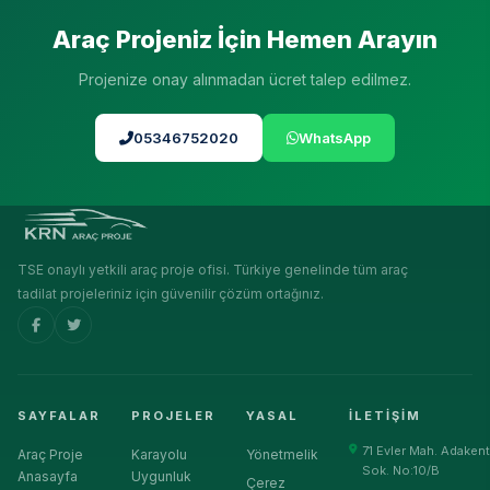
Araç Projeniz İçin Hemen Arayın
Projenize onay alınmadan ücret talep edilmez.
05346752020
WhatsApp
TSE onaylı yetkili araç proje ofisi. Türkiye genelinde tüm araç
tadilat projeleriniz için güvenilir çözüm ortağınız.
SAYFALAR
PROJELER
YASAL
İLETIŞIM
71 Evler Mah. Adakent
Araç Proje
Karayolu
Yönetmelik
Sok. No:10/B
Anasayfa
Uygunluk
Çerez