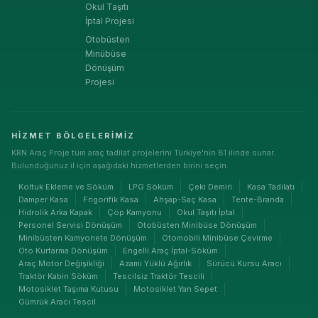
Okul Taşıtı
İptal Projesi
Otobüsten
Minübüse
Dönüşüm
Projesi
HIZMET BÖLGELERIMIZ
KRN Araç Proje tüm araç tadilat projelerini Türkiye'nin 81 ilinde sunar.
Bulunduğunuz il için aşağıdaki hizmetlerden birini seçin.
Koltuk Ekleme ve Söküm
LPG Söküm
Çeki Demiri
Kasa Tadilatı
Damper Kasa
Frigorifik Kasa
Ahşap-Saç Kasa
Tente-Branda
Hidrolik Arka Kapak
Çöp Kamyonu
Okul Taşıtı İptal
Personel Servisi Dönüşüm
Otobüsten Minibüse Dönüşüm
Minibüsten Kamyonete Dönüşüm
Otomobili Minibüse Çevirme
Oto Kurtarma Dönüşüm
Engelli Araç İptal-Söküm
Araç Motor Değişikliği
Azami Yüklü Ağırlık
Sürücü Kursu Aracı
Traktör Kabin Söküm
Tescilsiz Traktör Tescili
Motosiklet Taşıma Kutusu
Motosiklet Yan Sepet
Gümrük Aracı Tescil