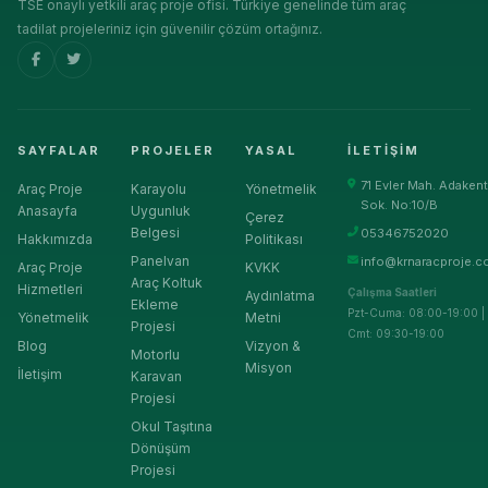
TSE onaylı yetkili araç proje ofisi. Türkiye genelinde tüm araç
tadilat projeleriniz için güvenilir çözüm ortağınız.
SAYFALAR
PROJELER
YASAL
İLETIŞIM
71 Evler Mah. Adakent
Araç Proje
Karayolu
Yönetmelik
Sok. No:10/B
Anasayfa
Uygunluk
Çerez
Belgesi
05346752020
Hakkımızda
Politikası
Panelvan
info@krnaracproje.c
Araç Proje
KVKK
Araç Koltuk
Hizmetleri
Çalışma Saatleri
Aydınlatma
Ekleme
Pzt-Cuma: 08:00-19:00 |
Yönetmelik
Metni
Projesi
Cmt: 09:30-19:00
Blog
Vizyon &
Motorlu
Misyon
İletişim
Karavan
Projesi
Okul Taşıtına
Dönüşüm
Projesi