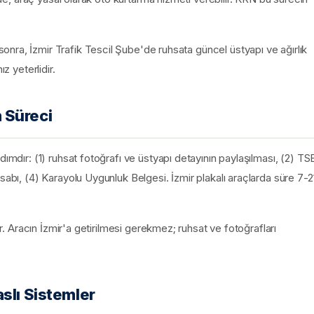
nra, İzmir Trafik Tescil Şube'de ruhsata güncel üstyapı ve ağırlık
z yeterlidir.
 Süreci
dımdır: (1) ruhsat fotoğrafı ve üstyapı detayının paylaşılması, (2) TS
sabı, (4) Karayolu Uygunluk Belgesi. İzmir plakalı araçlarda süre 7-2
ür. Aracın İzmir'a getirilmesi gerekmez; ruhsat ve fotoğrafları
slı Sistemler