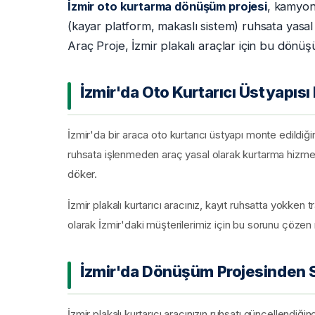
İzmir oto kurtarma dönüşüm projesi
, kamyon
(kayar platform, makaslı sistem) ruhsata yasal
Araç Proje, İzmir plakalı araçlar için bu dönü
İzmir'da Oto Kurtarıcı Üstyapısı
İzmir'da bir araca oto kurtarıcı üstyapı monte edildiğind
ruhsata işlenmeden araç yasal olarak kurtarma hizm
döker.
İzmir plakalı kurtarıcı aracınız, kayıt ruhsatta yokk
olarak İzmir'daki müşterilerimiz için bu sorunu çözen 
İzmir'da Dönüşüm Projesinden S
İzmir plakalı kurtarıcı aracınızın ruhsatı güncellendiğ