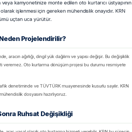
 veya kamyonetinize monte edilen oto kurtarıcı üstyapının
 olarak işlenmesi için gereken mühendislik onayıdır. KRN
şümü uçtan uca yürütür.
 Neden Projelendirilir?
e, aracın ağırlığı, dingil yük dağılımı ve yapısı değişir. Bu değişiklik
eti veremez. Oto kurtarma dönüşüm projesi bu durumu resmiyete
en trafik denetiminde ve TÜVTÜRK muayenesinde kusurlu sayılır. KRN
mühendislik dosyasını hazırlıyoruz.
onra Ruhsat Değişikliği
inde, araç yasal olarak oto kurtarma hizmeti verebilir. KRN bu sürecin