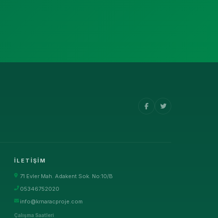
İLETIŞIM
71 Evler Mah. Adakent Sok. No:10/B
05346752020
info@krnaracproje.com
Çalışma Saatleri