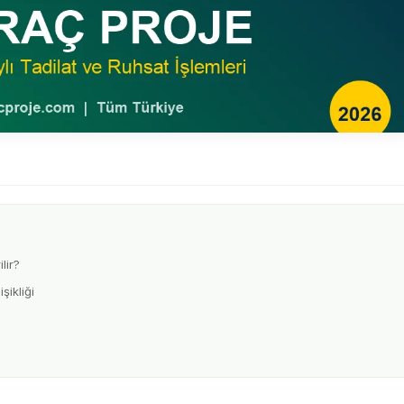
lir?
ikliği