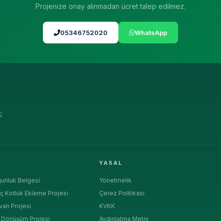
Projenize onay alınmadan ücret talep edilmez.
05346752020
WhatsApp
ç
R
YASAL
unluk Belgesi
Yönetmelik
ç Koltuk Ekleme Projesi
Çerez Politikası
van Projesi
KVKK
a Dönüşüm Projesi
Aydınlatma Metni