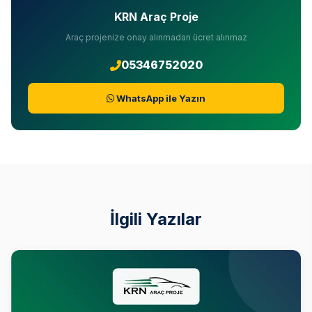
KRN Araç Proje
Araç projenize onay alınmadan ücret alınmaz
05346752020
WhatsApp ile Yazın
İlgili Yazılar