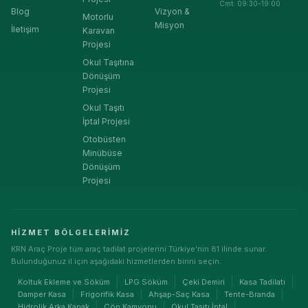
Cmt: 09:30-19:00
Blog
Vizyon &
Motorlu
Misyon
İletişim
Karavan
Projesi
Okul Taşıtına
Dönüşüm
Projesi
Okul Taşıtı
İptal Projesi
Otobüsten
Minübüse
Dönüşüm
Projesi
HIZMET BÖLGELERIMIZ
KRN Araç Proje tüm araç tadilat projelerini Türkiye'nin 81 ilinde sunar.
Bulunduğunuz il için aşağıdaki hizmetlerden birini seçin.
Koltuk Ekleme ve Söküm
LPG Söküm
Çeki Demiri
Kasa Tadilatı
Damper Kasa
Frigorifik Kasa
Ahşap-Saç Kasa
Tente-Branda
Hidrolik Arka Kapak
Çöp Kamyonu
Okul Taşıtı İptal