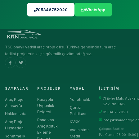
05346752020
WhatsApp
TSE onaylı yetkili araç proje ofisi. Türkiye genelinde tüm araç
tadilat projeleriniz için güvenilir çözüm ortağınız.
SAYFALAR
PROJELER
YASAL
İLETIŞIM
71 Evler Mah. Adakent
Araç Proje
Karayolu
Yönetmelik
Sok. No:10/B
Anasayfa
Uygunluk
Çerez
Belgesi
05346752020
Hakkımızda
Politikası
Panelvan
info@krnaracproje.c
Araç Proje
KVKK
Araç Koltuk
Hizmetleri
Çalışma Saatleri
Aydınlatma
Ekleme
Pzt-Cuma: 08:00-19:00 |
Yönetmelik
Metni
Projesi