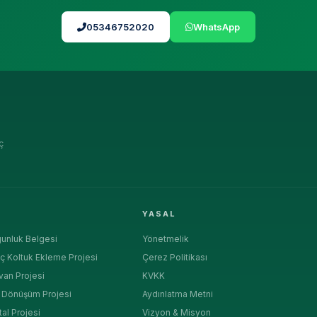
05346752020
WhatsApp
ç
R
YASAL
unluk Belgesi
Yönetmelik
ç Koltuk Ekleme Projesi
Çerez Politikası
van Projesi
KVKK
a Dönüşüm Projesi
Aydınlatma Metni
tal Projesi
Vizyon & Misyon