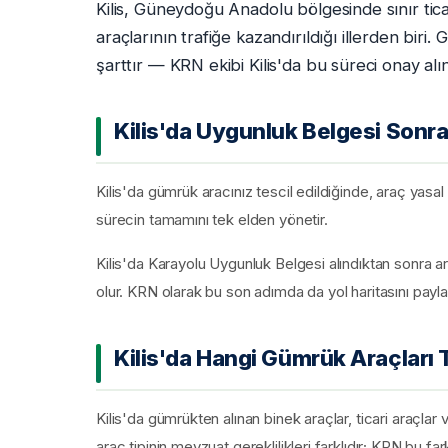
Kilis, Güneydoğu Anadolu bölgesinde sınır tica
araçlarının trafiğe kazandırıldığı illerden bir
şarttır — KRN ekibi Kilis'da bu süreci onay a
Kilis'da Uygunluk Belgesi Sonras
Kilis'da gümrük aracınız tescil edildiğinde, araç yasa
sürecin tamamını tek elden yönetir.
Kilis'da Karayolu Uygunluk Belgesi alındıktan sonra ar
olur. KRN olarak bu son adımda da yol haritasını payla
Kilis'da Hangi Gümrük Araçları Te
Kilis'da gümrükten alınan binek araçlar, ticari araçlar v
araç tipinin mevzuat gereklilikleri farklıdır; KRN bu far