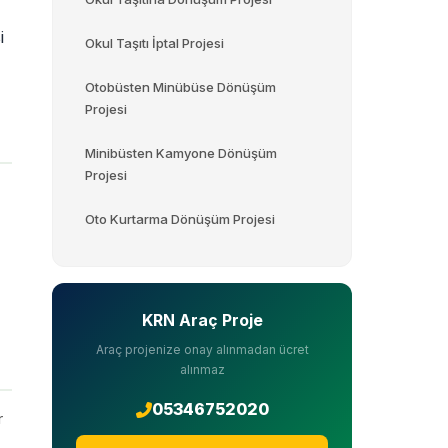
i
Okul Taşıtı İptal Projesi
Otobüsten Minübüse Dönüşüm
Projesi
Minibüsten Kamyone Dönüşüm
Projesi
Oto Kurtarma Dönüşüm Projesi
KRN Araç Proje
Araç projenize onay alınmadan ücret
alınmaz
05346752020
r