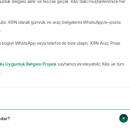
luk Belgesi alınır ve tescile geçilir. Kilis'daki müşterilerimize her
 yürütülür. KRN olarak gümrük ve araç belgelerini WhatsApp/e-posta
.
çin bugün WhatsApp veya telefon ile bize ulaşın. KRN Araç Proje
lu Uygunluk Belgesi Projesi
sayfamızı inceleyebilir, Kilis ve tüm
.
adar?