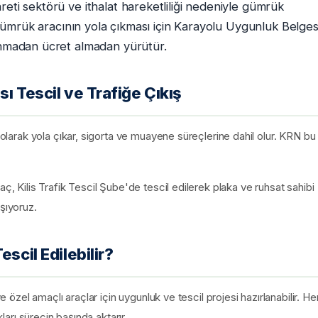
reti sektörü ve ithalat hareketliliği nedeniyle gümrük
i. Gümrük aracının yola çıkması için Karayolu Uygunluk Belges
lınmadan ücret almadan yürütür.
ı Tescil ve Trafiğe Çıkış
l olarak yola çıkar, sigorta ve muayene süreçlerine dahil olur. KRN bu
aç, Kilis Trafik Tescil Şube'de tescil edilerek plaka ve ruhsat sahibi
şıyoruz.
scil Edilebilir?
e özel amaçlı araçlar için uygunluk ve tescil projesi hazırlanabilir. He
kları sürecin başında aktarır.