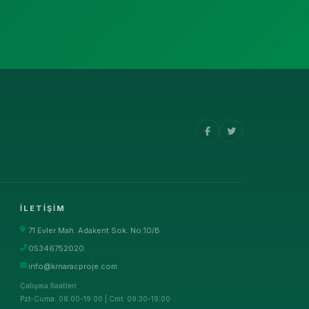
İLETIŞIM
71 Evler Mah. Adakent Sok. No:10/B
05346752020
info@krnaracproje.com
Çalışma Saatleri
Pzt-Cuma: 08:00-19:00 | Cmt: 09:30-19:00