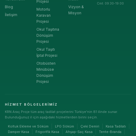
Projesi
Cmt: 09:30-19:00
Blog
Vizyon &
Motorlu
Misyon
İletişim
Karavan
Projesi
Okul Taşıtına
Dönüşüm
Projesi
Okul Taşıtı
İptal Projesi
Otobüsten
Minübüse
Dönüşüm
Projesi
HIZMET BÖLGELERIMIZ
KRN Araç Proje tüm araç tadilat projelerini Türkiye'nin 81 ilinde sunar.
Bulunduğunuz il için aşağıdaki hizmetlerden birini seçin.
Koltuk Ekleme ve Söküm
LPG Söküm
Çeki Demiri
Kasa Tadilatı
Damper Kasa
Frigorifik Kasa
Ahşap-Saç Kasa
Tente-Branda