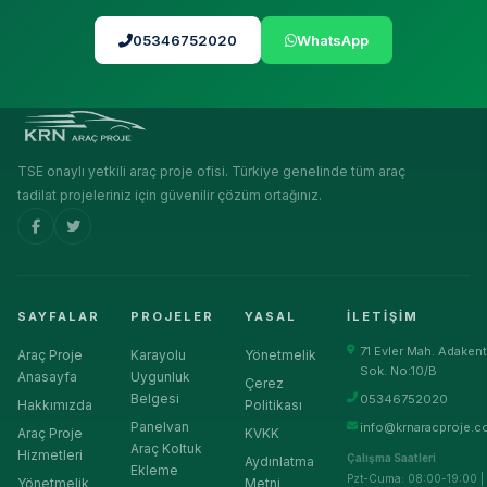
05346752020
WhatsApp
TSE onaylı yetkili araç proje ofisi. Türkiye genelinde tüm araç
tadilat projeleriniz için güvenilir çözüm ortağınız.
SAYFALAR
PROJELER
YASAL
İLETIŞIM
71 Evler Mah. Adakent
Araç Proje
Karayolu
Yönetmelik
Sok. No:10/B
Anasayfa
Uygunluk
Çerez
Belgesi
05346752020
Hakkımızda
Politikası
Panelvan
info@krnaracproje.c
Araç Proje
KVKK
Araç Koltuk
Hizmetleri
Çalışma Saatleri
Aydınlatma
Ekleme
Pzt-Cuma: 08:00-19:00 |
Yönetmelik
Metni