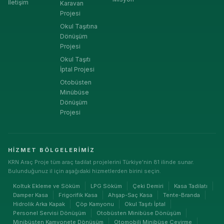
İletişim
Karavan
Projesi
Okul Taşıtına
Dönüşüm
Projesi
Okul Taşıtı
İptal Projesi
Otobüsten
Minübüse
Dönüşüm
Projesi
HIZMET BÖLGELERIMIZ
KRN Araç Proje tüm araç tadilat projelerini Türkiye'nin 81 ilinde sunar.
Bulunduğunuz il için aşağıdaki hizmetlerden birini seçin.
Koltuk Ekleme ve Söküm
LPG Söküm
Çeki Demiri
Kasa Tadilatı
Damper Kasa
Frigorifik Kasa
Ahşap-Saç Kasa
Tente-Branda
Hidrolik Arka Kapak
Çöp Kamyonu
Okul Taşıtı İptal
Personel Servisi Dönüşüm
Otobüsten Minibüse Dönüşüm
Minibüsten Kamyonete Dönüşüm
Otomobili Minibüse Çevirme