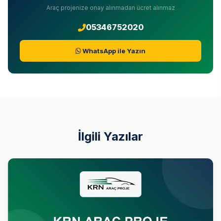
Araç projenize onay alınmadan ücret alınmaz
05346752020
WhatsApp ile Yazın
İlgili Yazılar