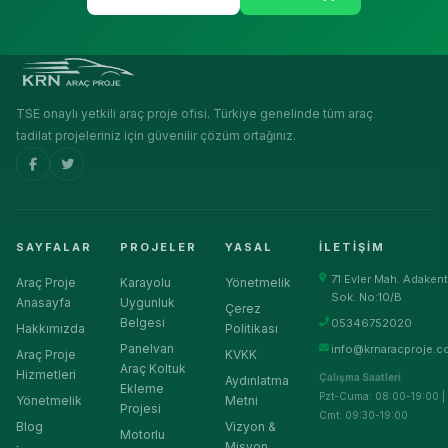
TSE onaylı yetkili araç proje ofisi. Türkiye genelinde tüm araç
tadilat projeleriniz için güvenilir çözüm ortağınız.
SAYFALAR
PROJELER
YASAL
İLETIŞIM
71 Evler Mah. Adakent
Araç Proje
Karayolu
Yönetmelik
Sok. No:10/B
Anasayfa
Uygunluk
Çerez
Belgesi
05346752020
Hakkımızda
Politikası
Panelvan
info@krnaracproje.c
Araç Proje
KVKK
Araç Koltuk
Hizmetleri
Çalışma Saatleri
Aydınlatma
Ekleme
Pzt-Cuma: 08:00-19:00 |
Yönetmelik
Metni
Projesi
Cmt: 09:30-19:00
Blog
Vizyon &
Motorlu
Misyon