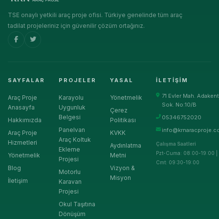
TSE onaylı yetkili araç proje ofisi. Türkiye genelinde tüm araç
tadilat projeleriniz için güvenilir çözüm ortağınız.
SAYFALAR
PROJELER
YASAL
İLETIŞIM
71 Evler Mah. Adakent
Araç Proje
Karayolu
Yönetmelik
Sok. No:10/B
Anasayfa
Uygunluk
Çerez
Belgesi
05346752020
Hakkımızda
Politikası
Panelvan
info@krnaracproje.c
Araç Proje
KVKK
Araç Koltuk
Hizmetleri
Çalışma Saatleri
Aydınlatma
Ekleme
Pzt-Cuma: 08:00-19:00 |
Yönetmelik
Metni
Projesi
Cmt: 09:30-19:00
Blog
Vizyon &
Motorlu
Misyon
İletişim
Karavan
Projesi
Okul Taşıtına
Dönüşüm