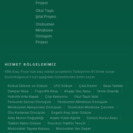
Projesi
Okul Taşıtı
İptal Projesi
Otobüsten
Minübüse
Dönüşüm
Projesi
HIZMET BÖLGELERIMIZ
KRN Araç Proje tüm araç tadilat projelerini Türkiye'nin 81 ilinde sunar.
Bulunduğunuz il için aşağıdaki hizmetlerden birini seçin.
Koltuk Ekleme ve Söküm
LPG Söküm
Çeki Demiri
Kasa Tadilatı
Damper Kasa
Frigorifik Kasa
Ahşap-Saç Kasa
Tente-Branda
Hidrolik Arka Kapak
Çöp Kamyonu
Okul Taşıtı İptal
Personel Servisi Dönüşüm
Otobüsten Minibüse Dönüşüm
Minibüsten Kamyonete Dönüşüm
Otomobili Minibüse Çevirme
Oto Kurtarma Dönüşüm
Engelli Araç İptal-Söküm
Araç Motor Değişikliği
Azami Yüklü Ağırlık
Sürücü Kursu Aracı
Traktör Kabin Söküm
Tescilsiz Traktör Tescili
Motosiklet Taşıma Kutusu
Motosiklet Yan Sepet