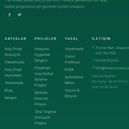
TSE onaylı yetkili araç proje ofisi. Türkiye genelinde tüm araç
tadilat projeleriniz için güvenilir çözüm ortağınız.
SAYFALAR
PROJELER
YASAL
İLETIŞIM
71 Evler Mah. Adakent
Araç Proje
Karayolu
Yönetmelik
Sok. No:10/B
Anasayfa
Uygunluk
Çerez
Belgesi
05346752020
Hakkımızda
Politikası
Panelvan
info@krnaracproje.c
Araç Proje
KVKK
Araç Koltuk
Hizmetleri
Çalışma Saatleri
Aydınlatma
Ekleme
Pzt-Cuma: 08:00-19:00 |
Yönetmelik
Metni
Projesi
Cmt: 09:30-19:00
Blog
Vizyon &
Motorlu
Misyon
İletişim
Karavan
Projesi
Okul Taşıtına
Dönüşüm
Projesi