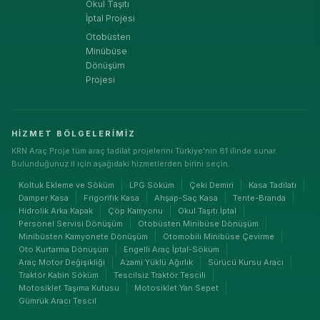
Okul Taşıtı
İptal Projesi
Otobüsten
Minübüse
Dönüşüm
Projesi
HIZMET BÖLGELERIMIZ
KRN Araç Proje tüm araç tadilat projelerini Türkiye'nin 81 ilinde sunar.
Bulunduğunuz il için aşağıdaki hizmetlerden birini seçin.
Koltuk Ekleme ve Söküm
LPG Söküm
Çeki Demiri
Kasa Tadilatı
Damper Kasa
Frigorifik Kasa
Ahşap-Saç Kasa
Tente-Branda
Hidrolik Arka Kapak
Çöp Kamyonu
Okul Taşıtı İptal
Personel Servisi Dönüşüm
Otobüsten Minibüse Dönüşüm
Minibüsten Kamyonete Dönüşüm
Otomobili Minibüse Çevirme
Oto Kurtarma Dönüşüm
Engelli Araç İptal-Söküm
Araç Motor Değişikliği
Azami Yüklü Ağırlık
Sürücü Kursu Aracı
Traktör Kabin Söküm
Tescilsiz Traktör Tescili
Motosiklet Taşıma Kutusu
Motosiklet Yan Sepet
Gümrük Aracı Tescil