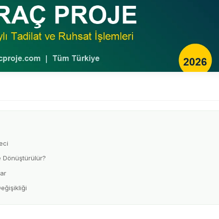
eci
e Dönüştürülür?
lar
ğişikliği