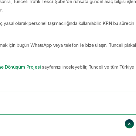
ra, Tunceli Trafik Tescil Şube'de ruhsata güncel araç bilgisi işleni
r.
aç yasal olarak personel taşımacılığında kullanılabilir. KRN bu sürecin
ak için bugün WhatsApp veya telefon ile bize ulaşın. Tunceli plakal
ine Dönüşüm Projesi
sayfamızı inceleyebilir, Tunceli ve tüm Türkiye