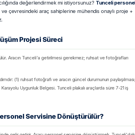
acılığında değerlendirmek mi istiyorsunuz?
Tunceli persone
 ve çevresindeki araç sahiplerine mühendis onaylı proje +
z.
nüşüm Projesi Süreci
tülür. Aracın Tunceli'a getirilmesi gerekmez; ruhsat ve fotoğrafları
mdır: (1) ruhsat fotoğrafı ve aracın güncel durumunun paylaşılması
 Karayolu Uygunluk Belgesi. Tunceli plakalı araçlarda süre 7-21 iş
Personel Servisine Dönüştürülür?
inde gelir getirir. Aracı personel servisine dönüştürmek, Tunceli'dak