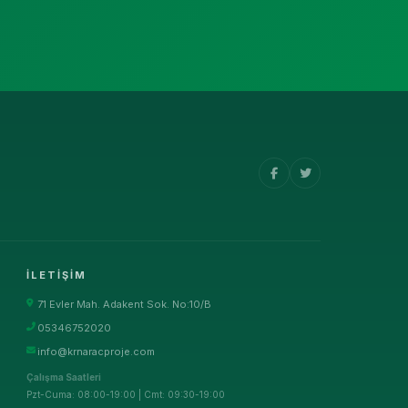
İLETIŞIM
71 Evler Mah. Adakent Sok. No:10/B
05346752020
info@krnaracproje.com
Çalışma Saatleri
Pzt-Cuma: 08:00-19:00 | Cmt: 09:30-19:00