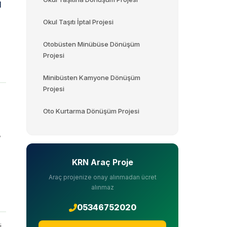
l
Okul Taşıtı İptal Projesi
Otobüsten Minübüse Dönüşüm
Projesi
Minibüsten Kamyone Dönüşüm
Projesi
Oto Kurtarma Dönüşüm Projesi
,
KRN Araç Proje
Araç projenize onay alınmadan ücret
alınmaz
05346752020
i