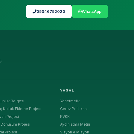
05346752020
WhatsApp
ç
R
YASAL
unluk Belgesi
Yönetmelik
ç Koltuk Ekleme Projesi
Çerez Politikası
van Projesi
KVKK
a Dönüşüm Projesi
Aydınlatma Metni
tal Projesi
Vizyon & Misyon