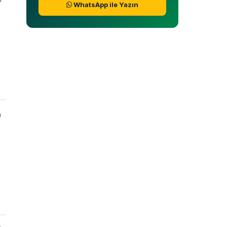
WhatsApp ile Yazın
z
n