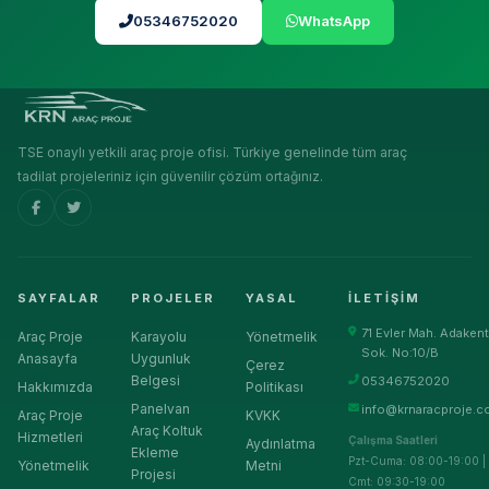
05346752020
WhatsApp
TSE onaylı yetkili araç proje ofisi. Türkiye genelinde tüm araç
tadilat projeleriniz için güvenilir çözüm ortağınız.
SAYFALAR
PROJELER
YASAL
İLETIŞIM
71 Evler Mah. Adakent
Araç Proje
Karayolu
Yönetmelik
Sok. No:10/B
Anasayfa
Uygunluk
Çerez
Belgesi
05346752020
Hakkımızda
Politikası
Panelvan
info@krnaracproje.c
Araç Proje
KVKK
Araç Koltuk
Hizmetleri
Çalışma Saatleri
Aydınlatma
Ekleme
Pzt-Cuma: 08:00-19:00 |
Yönetmelik
Metni
Projesi
Cmt: 09:30-19:00