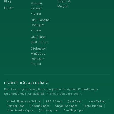
Blog
Vizyon &
Motorlu
Misyon
İletişim
Karavan
Projesi
Okul Taşıtına
Dönüşüm
Projesi
Okul Taşıtı
İptal Projesi
Otobüsten
Minübüse
Dönüşüm
Projesi
HIZMET BÖLGELERIMIZ
KRN Araç Proje tüm araç tadilat projelerini Türkiye'nin 81 ilinde sunar.
Bulunduğunuz il için aşağıdaki hizmetlerden birini seçin.
Koltuk Ekleme ve Söküm
LPG Söküm
Çeki Demiri
Kasa Tadilatı
Damper Kasa
Frigorifik Kasa
Ahşap-Saç Kasa
Tente-Branda
Hidrolik Arka Kapak
Çöp Kamyonu
Okul Taşıtı İptal