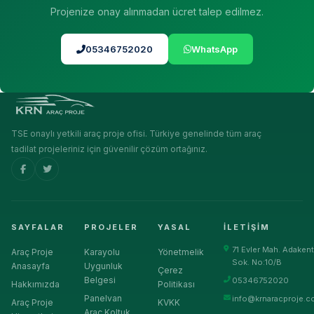
Projenize onay alınmadan ücret talep edilmez.
05346752020
WhatsApp
TSE onaylı yetkili araç proje ofisi. Türkiye genelinde tüm araç
tadilat projeleriniz için güvenilir çözüm ortağınız.
SAYFALAR
PROJELER
YASAL
İLETIŞIM
71 Evler Mah. Adakent
Araç Proje
Karayolu
Yönetmelik
Sok. No:10/B
Anasayfa
Uygunluk
Çerez
Belgesi
05346752020
Hakkımızda
Politikası
Panelvan
info@krnaracproje.c
Araç Proje
KVKK
Araç Koltuk