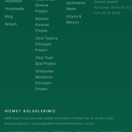
Hizmetleri
Çalışma Saatleri
Aydınlatma
Ekleme
Pzt-Cuma: 08:00-19:00 |
Yönetmelik
Metni
Projesi
Cmt: 09:30-19:00
Blog
Vizyon &
Motorlu
Misyon
İletişim
Karavan
Projesi
Okul Taşıtına
Dönüşüm
Projesi
Okul Taşıtı
İptal Projesi
Otobüsten
Minübüse
Dönüşüm
Projesi
HIZMET BÖLGELERIMIZ
KRN Araç Proje tüm araç tadilat projelerini Türkiye'nin 81 ilinde sunar.
Bulunduğunuz il için aşağıdaki hizmetlerden birini seçin.