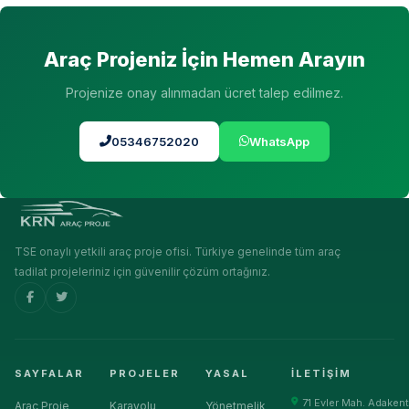
Araç Projeniz İçin Hemen Arayın
Projenize onay alınmadan ücret talep edilmez.
05346752020
WhatsApp
TSE onaylı yetkili araç proje ofisi. Türkiye genelinde tüm araç
tadilat projeleriniz için güvenilir çözüm ortağınız.
SAYFALAR
PROJELER
YASAL
İLETIŞIM
71 Evler Mah. Adakent
Araç Proje
Karayolu
Yönetmelik