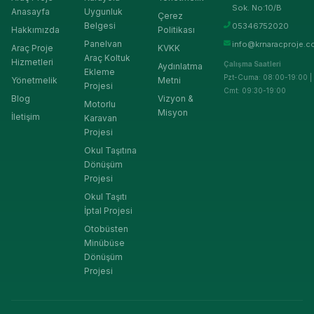
Sok. No:10/B
Anasayfa
Uygunluk
Çerez
Belgesi
05346752020
Hakkımızda
Politikası
Panelvan
info@krnaracproje.c
Araç Proje
KVKK
Araç Koltuk
Hizmetleri
Çalışma Saatleri
Aydınlatma
Ekleme
Pzt-Cuma: 08:00-19:00 |
Yönetmelik
Metni
Projesi
Cmt: 09:30-19:00
Blog
Vizyon &
Motorlu
Misyon
İletişim
Karavan
Projesi
Okul Taşıtına
Dönüşüm
Projesi
Okul Taşıtı
İptal Projesi
Otobüsten
Minübüse
Dönüşüm
Projesi