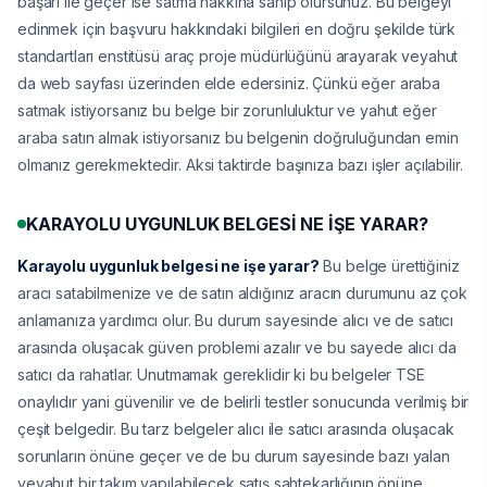
başarı ile geçer ise satma hakkına sahip olursunuz. Bu belgeyi
edinmek için başvuru hakkındaki bilgileri en doğru şekilde türk
standartları enstitüsü araç proje müdürlüğünü arayarak veyahut
da web sayfası üzerinden elde edersiniz. Çünkü eğer araba
satmak istiyorsanız bu belge bir zorunluluktur ve yahut eğer
araba satın almak istiyorsanız bu belgenin doğruluğundan emin
olmanız gerekmektedir. Aksi taktirde başınıza bazı işler açılabilir.
KARAYOLU UYGUNLUK BELGESİ NE İŞE YARAR?
Karayolu uygunluk belgesi ne işe yarar?
Bu belge ürettiğiniz
aracı satabilmenize ve de satın aldığınız aracın durumunu az çok
anlamanıza yardımcı olur. Bu durum sayesinde alıcı ve de satıcı
arasında oluşacak güven problemi azalır ve bu sayede alıcı da
satıcı da rahatlar. Unutmamak gereklidir ki bu belgeler TSE
onaylıdır yani güvenilir ve de belirli testler sonucunda verilmiş bir
çeşit belgedir. Bu tarz belgeler alıcı ile satıcı arasında oluşacak
sorunların önüne geçer ve de bu durum sayesinde bazı yalan
veyahut bir takım yapılabilecek satış sahtekarlığının önüne