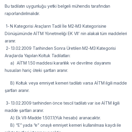
Bu tadilatın uygunluğu yetki belgeli mühendis tarafından
raporlandırılmalıdır.
1- N Kategorisi Araçların Tadil İle M2-M3 Kategorisine
Dönüşümünde AİTM Yönetmeliği EK VII’ nin alakalı tüm maddeleri
aranır.
2- 13.02.2009 Tarihinden Sonra Üretilen M2-M3 Kategorisi
Araçlarda Yapılan Koltuk Tadilatları:
a) AİTM 1.50 maddesi kararlılık ve devrilme dayanımı
hususları hariç öteki şartları aranır.
B) Koltuk veya emniyet kemeri tadilatı varsa AİTM ilgili madde
şartları aranır.
3- 13.02.2009 tarihinden önce tescil tadilatı var ise AİTM ilgili
madde şartları aranır.
A) Ek VII-Madde 1.50.1.1(Yük hesabı) aranacaktır.
B) “E” yada “e” onaylı emniyet kemeri kullanılması kaydı ile