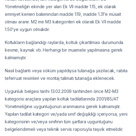
Yönetmeliğin ekinde yer alan Ek VII madde 1.15, ek olarak
emniyet kemeri bakımından madde 1.19, madde 1.31’e müsait
olması aranır. M2 me M3 kategorileri ek olarak Ek VII madde
1.50’ye uygun olmalıdır.
Koltukların bağlandığı raylarda, koltuk çıkartılması durumunda
kesme, kaynak vb. Herhangi bir muamele yapılmasına gerek
kalmamıştır.
Nasıl bağlantı veya söküm yapıldıysa tutanağa yazılacak, rabıta
teferruat resimleri ve montaj talimatı tutanağa eklenecek.
Uygunluk belgesi tarihi 13.02.2009 tarihinden önce M2-M3
kategorisi araçlara yapılan koltuk tadilatlarında 2001/85/AT
Yönetmeliğine uygunluğunun aranmasına gerek kalmamıştır.
Yapılan tadilat kategori ve/yada sınıf değişikliği içeriyorsa, yeni
kategorisinin ve/veya sınıfının tüm şartlara uygunluğunu
belgelendirmeli veya teknik servis raporuyla teşvik etmelidir.