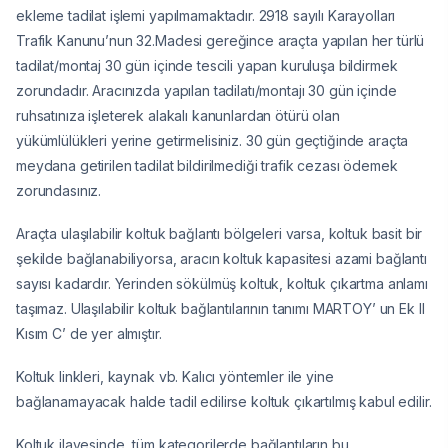
ekleme tadilat işlemi yapılmamaktadır. 2918 sayılı Karayolları
Trafik Kanunu’nun 32.Madesi gereğince araçta yapılan her türlü
tadilat/montaj 30 gün içinde tescili yapan kuruluşa bildirmek
zorundadır. Aracınızda yapılan tadilatı/montajı 30 gün içinde
ruhsatınıza işleterek alakalı kanunlardan ötürü olan
yükümlülükleri yerine getirmelisiniz. 30 gün geçtiğinde araçta
meydana getirilen tadilat bildirilmediği trafik cezası ödemek
zorundasınız.
Araçta ulaşılabilir koltuk bağlantı bölgeleri varsa, koltuk basit bir
şekilde bağlanabiliyorsa, aracın koltuk kapasitesi azami bağlantı
sayısı kadardır. Yerinden sökülmüş koltuk, koltuk çıkartma anlamı
taşımaz. Ulaşılabilir koltuk bağlantılarının tanımı MARTOY’ un Ek II
Kısım C’ de yer almıştır.
Koltuk linkleri, kaynak vb. Kalıcı yöntemler ile yine
bağlanamayacak halde tadil edilirse koltuk çıkartılmış kabul edilir.
Koltuk ilavesinde, tüm kategorilerde bağlantıların bu