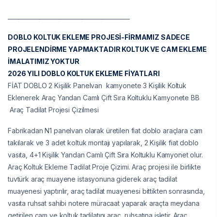
___________________________________________
DOBLO KOLTUK EKLEME PROJESİ-FİRMAMIZ SADECE
PROJELENDİRME YAPMAKTADIR KOLTUK VE CAM EKLEME
İMALATIMIZ YOKTUR
2026 YILI DOBLO KOLTUK EKLEME FİYATLARI
FİAT DOBLO 2 Kişilik Panelvan kamyonete 3 Kişilik Koltuk
Eklenerek Araç Yandan Camlı Çift Sıra Koltuklu Kamyonete BB
Araç Tadilat Projesi Çizilmesi
Fabrikadan N1 panelvan olarak üretilen fiat doblo araçlara cam
takılarak ve 3 adet koltuk montajı yapılarak, 2 Kişilik fiat doblo
vasıta, 4+1 Kişilik Yandan Camlı Çift Sıra Koltuklu Kamyonet olur.
Araç Koltuk Ekleme Tadilat Proje Çizimi. Araç projesi ile birlikte
tuvtürk araç muayene istasyonuna giderek araç tadilat
muayenesi yaptırılır, araç tadilat muayenesi bittikten sonrasında,
vasıta ruhsat sahibi notere müracaat yaparak araçta meydana
getirilen cam ve koltuk tadilatını araç ruhsatına işletir. Araç