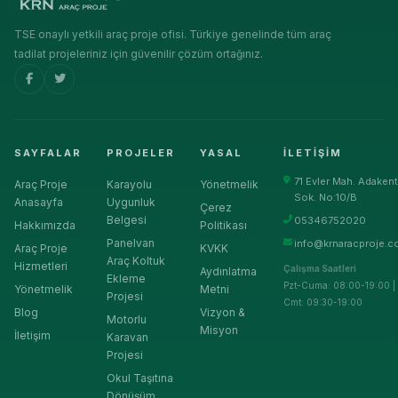
TSE onaylı yetkili araç proje ofisi. Türkiye genelinde tüm araç
tadilat projeleriniz için güvenilir çözüm ortağınız.
SAYFALAR
PROJELER
YASAL
İLETIŞIM
71 Evler Mah. Adakent
Araç Proje
Karayolu
Yönetmelik
Sok. No:10/B
Anasayfa
Uygunluk
Çerez
Belgesi
05346752020
Hakkımızda
Politikası
Panelvan
info@krnaracproje.c
Araç Proje
KVKK
Araç Koltuk
Hizmetleri
Çalışma Saatleri
Aydınlatma
Ekleme
Pzt-Cuma: 08:00-19:00 |
Yönetmelik
Metni
Projesi
Cmt: 09:30-19:00
Blog
Vizyon &
Motorlu
Misyon
İletişim
Karavan
Projesi
Okul Taşıtına
Dönüşüm