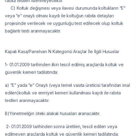
rabıta testleri istenmeyecektir.
C) Koltuk değişmesi veya ilavesi durumunda koltukların “E”
veya “e” onaylı olması kaydı ile koltuğun rabıta detayları
projesinde verilecek ve uygunluğu test edilecek olup koltuk
bağlantı testi aranmayacaktır.
Kapalı Kasa/Panelvan N Kategorisi Araçlar İle İlgili Hususlar
1- 01.01.2009 tarihinden ilkin tescil edilmiş araçlarda koltuk ve
güvenlik kemeri tadilatında:
a) ”E” yada “e” Onaylı (veya temel vasıta üreticisi tarafından imal
edilen)koltuk ve emniyet kemeri kullanılması kaydı ile rabıta
testleri aranmayacaktır.
B)Yönetmeliğin öteki alakalı hususları aranacaktır.
2- 01.01.2009 tarihinden sonra üretilen, tescil edilen veya
edilmeyen araçlarda koltuk ve güvenlik kemeri tadilatında: