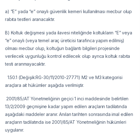
a) ”E” yada “e” onaylı güvenlik kemeri kullanılması mecbur olup
rabıta testleri aranacaktır.
B) Koltuk değişmesi yada ilavesi niteliğinde koltukların “E” veya
“e” onaylı (veya temel araç üreticisi tarafınca yapım edilmiş)
olması mecbur olup, koltuğun bağlantı bilgileri projesinde
verilecek uygunluğu kontrol edilecek olup ayrıca koltuk rabıta
testi aranmayacaktır.
1.50.1 (Değişik:RG-30/11/2010-27771) M2 ve M3 kategorisi
araçlara ait hükümler aşağıda verilmiştir.
2001/85/AT Yönetmeliğinin geçici 1 inci maddesinde belirtilen
13/2/2009 geçmişine kadar yapım edilen araçların tadilatında
aşağıdaki maddeler aranır. Anılan tarihten sonrasında imal edilen
araçların tadilatında ise 2001/85/AT Yönetmeliğinin hükümleri
uygulanır.