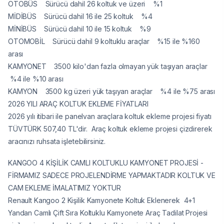
OTOBÜS Sürücü dahil 26 koltuk ve üzeri %1
MİDİBÜS Sürücü dahil 16 ile 25 koltuk %4
MİNİBÜS Sürücü dahil 10 ile 15 koltuk %9
OTOMOBİL Sürücü dahil 9 koltuklu araçlar %15 ile %160
arası
KAMYONET 3500 kilo'dan fazla olmayan yük taşıyan araçlar
%4 ile %10 arası
KAMYON 3500 kg üzeri yük taşıyan araçlar %4 ile %75 arası
2026 YILI ARAÇ KOLTUK EKLEME FİYATLARI
2026 yılı itibari ile panelvan araçlara koltuk ekleme projesi fiyatı
TÜVTÜRK 507,40 TL'dir. Araç koltuk ekleme projesi çizdirerek
aracınızı ruhsata işletebilirsiniz.
KANGOO 4 KİŞİLİK CAMLI KOLTUKLU KAMYONET PROJESİ -
FİRMAMIZ SADECE PROJELENDİRME YAPMAKTADIR KOLTUK VE
CAM EKLEME İMALATIMIZ YOKTUR
Renault Kangoo 2 Kişilik Kamyonete Koltuk Eklenerek 4+1
Yandan Camlı Çift Sıra Koltuklu Kamyonete Araç Tadilat Projesi