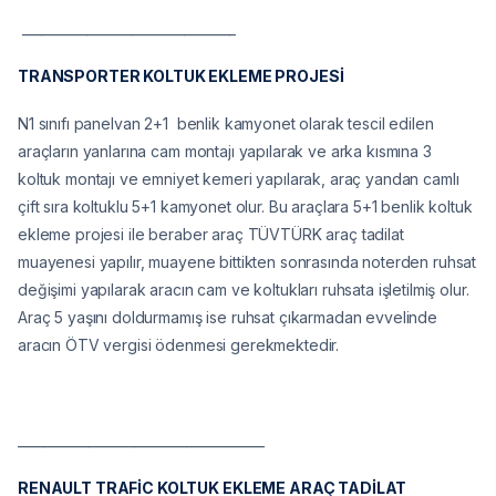
_________________________________
TRANSPORTER KOLTUK EKLEME PROJESİ
N1 sınıfı panelvan 2+1 benlik kamyonet olarak tescil edilen
araçların yanlarına cam montajı yapılarak ve arka kısmına 3
koltuk montajı ve emniyet kemeri yapılarak, araç yandan camlı
çift sıra koltuklu 5+1 kamyonet olur. Bu araçlara 5+1 benlik koltuk
ekleme projesi ile beraber araç TÜVTÜRK araç tadilat
muayenesi yapılır, muayene bittikten sonrasında noterden ruhsat
değişimi yapılarak aracın cam ve koltukları ruhsata işletilmiş olur.
Araç 5 yaşını doldurmamış ise ruhsat çıkarmadan evvelinde
aracın ÖTV vergisi ödenmesi gerekmektedir.
______________________________________
RENAULT TRAFİC KOLTUK EKLEME ARAÇ TADİLAT