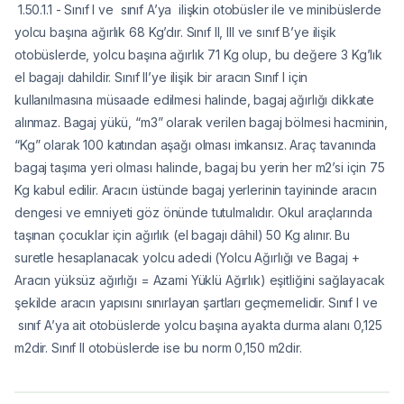
1.50.1.1 - Sınıf I ve sınıf A’ya ilişkin otobüsler ile ve minibüslerde
yolcu başına ağırlık 68 Kg’dır. Sınıf II, III ve sınıf B’ye ilişik
otobüslerde, yolcu başına ağırlık 71 Kg olup, bu değere 3 Kg’lık
el bagajı dahildir. Sınıf II’ye ilişik bir aracın Sınıf I için
kullanılmasına müsaade edilmesi halinde, bagaj ağırlığı dikkate
alınmaz. Bagaj yükü, “m3” olarak verilen bagaj bölmesi hacminin,
“Kg” olarak 100 katından aşağı olması imkansız. Araç tavanında
bagaj taşıma yeri olması halinde, bagaj bu yerin her m2’si için 75
Kg kabul edilir. Aracın üstünde bagaj yerlerinin tayininde aracın
dengesi ve emniyeti göz önünde tutulmalıdır. Okul araçlarında
taşınan çocuklar için ağırlık (el bagajı dâhil) 50 Kg alınır. Bu
suretle hesaplanacak yolcu adedi (Yolcu Ağırlığı ve Bagaj +
Aracın yüksüz ağırlığı = Azami Yüklü Ağırlık) eşitliğini sağlayacak
şekilde aracın yapısını sınırlayan şartları geçmemelidir. Sınıf I ve
sınıf A’ya ait otobüslerde yolcu başına ayakta durma alanı 0,125
m2dir. Sınıf II otobüslerde ise bu norm 0,150 m2dir.