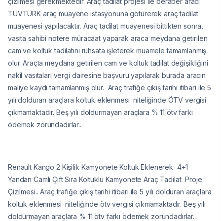
çizilmesi gerekmektedir. Araç tadilat projesi ile beraber aracı
TUVTÜRK araç muayene istasyonuna götürerek araç tadilat
muayenesi yapılacaktır. Araç tadilat muayenesi bittikten sonra,
vasıta sahibi notere müracaat yaparak araca meydana getirilen
cam ve koltuk tadilatını ruhsata işleterek muamele tamamlanmış
olur. Araçta meydana getirilen cam ve koltuk tadilat değişikliğini
nakil vasıtaları vergi dairesine başvuru yapılarak burada aracın
maliye kaydı tamamlanmış olur. Araç trafiğe çıkış tarihi itibari ile 5
yılı dolduran araçlara koltuk eklenmesi niteliğinde ÖTV vergisi
çıkmamaktadır. Beş yılı doldurmayan araçlara % 11 ötv farkı
ödemek zorundadırlar..
Renault Kango 2 Kişilik Kamyonete Koltuk Eklenerek 4+1
Yandan Camlı Çift Sıra Koltuklu Kamyonete Araç Tadilat Proje
Çizilmesi.. Araç trafiğe çıkış tarihi itibari ile 5 yılı dolduran araçlara
koltuk eklenmesi niteliğinde ötv vergisi çıkmamaktadır. Beş yılı
doldurmayan araçlara % 11 ötv farkı ödemek zorundadırlar..