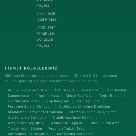
Projesi
Okul Taşıtı
İptal Projesi
Otobüsten
Minübüse
Dönüşüm
Projesi
HIZMET BÖLGELERIMIZ
KRN Araç Proje tüm araç tadilat projelerini Türkiye'nin 81 ilinde sunar.
Bulunduğunuz il için aşağıdaki hizmetlerden birini seçin.
Koltuk Ekleme ve Söküm
LPG Söküm
Çeki Demiri
Kasa Tadilatı
Damper Kasa
Frigorifik Kasa
Ahşap-Saç Kasa
Tente-Branda
Hidrolik Arka Kapak
Çöp Kamyonu
Okul Taşıtı İptal
Personel Servisi Dönüşüm
Otobüsten Minibüse Dönüşüm
Minibüsten Kamyonete Dönüşüm
Otomobili Minibüse Çevirme
Oto Kurtarma Dönüşüm
Engelli Araç İptal-Söküm
Araç Motor Değişikliği
Azami Yüklü Ağırlık
Sürücü Kursu Aracı
Traktör Kabin Söküm
Tescilsiz Traktör Tescili
Motosiklet Taşıma Kutusu
Motosiklet Yan Sepet