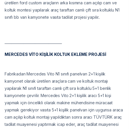
üretilen ford custom araçların arka kısmına cam açılıp cam ve
koltuk montesi yapılarak araç taraftan camlı çift sıra koltuklu N1
sınıfı bb van kamyonete vasıta tadilat projesi yapılır..
__________________________________
MERCEDES VİTO KİŞİLİK KOLTUK EKLEME PROJESİ
Fabrikadan Mercedes Vito N1 sınıfı panelvan 2+1 kişilik
kamyonet olarak üretilen araçlara cam ve koltuk montajı
yapılarak N1 sınıfı taraftan camlı çift sıra koltuklu 5+1 benlik
kamyonete çevrilir. Mercedes Vito 2+1 kişilik aracı 5+1 kişi
yapmak için öncelikli olarak makine mühendisine müracaat
yapmak gerekiyor vasıta 5+1 kişilik panelvan için uygunsa araca
cam açılıp koltuk montajı yapıldıktan sonra aracı TÜVTÜRK araç
tadilat muayenesi yaptırmak icap eder, araç tadilat muayenesi