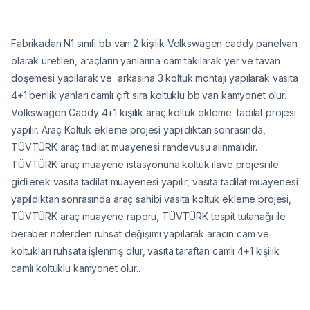
Fabrikadan N1 sınıfı bb van 2 kişilik Volkswagen caddy panelvan
olarak üretilen, araçların yanlarına cam takılarak yer ve tavan
döşemesi yapılarak ve arkasına 3 koltuk montajı yapılarak vasıta
4+1 benlik yanları camlı çift sıra koltuklu bb van kamyonet olur.
Volkswagen Caddy 4+1 kişilik araç koltuk ekleme tadilat projesi
yapılır. Araç Koltuk ekleme projesi yapıldıktan sonrasında,
TÜVTÜRK araç tadilat muayenesi randevusu alınmalıdır.
TÜVTÜRK araç muayene istasyonuna koltuk ilave projesi ile
gidilerek vasıta tadilat muayenesi yapılır, vasıta tadilat muayenesi
yapıldıktan sonrasında araç sahibi vasıta koltuk ekleme projesi,
TÜVTÜRK araç muayene raporu, TÜVTÜRK tespit tutanağı ile
beraber noterden ruhsat değişimi yapılarak aracın cam ve
koltukları ruhsata işlenmiş olur, vasıta taraftan camlı 4+1 kişilik
camlı koltuklu kamyonet olur..