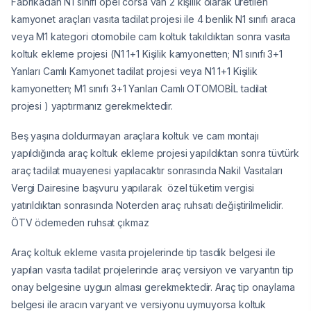
Fabrikadan N1 sınıfı opel corsa van 2 kişilik olarak üretilen
kamyonet araçları vasıta tadilat projesi ile 4 benlik N1 sınıfı araca
veya M1 kategori otomobile cam koltuk takıldıktan sonra vasıta
koltuk ekleme projesi (N1 1+1 Kişilik kamyonetten; N1 sınıfı 3+1
Yanları Camlı Kamyonet tadilat projesi veya N1 1+1 Kişilik
kamyonetten; M1 sınıfı 3+1 Yanları Camlı OTOMOBİL tadilat
projesi ) yaptırmanız gerekmektedir.
Beş yaşına doldurmayan araçlara koltuk ve cam montajı
yapıldığında araç koltuk ekleme projesi yapıldıktan sonra tüvtürk
araç tadilat muayenesi yapılacaktır sonrasında Nakil Vasıtaları
Vergi Dairesine başvuru yapılarak özel tüketim vergisi
yatırıldıktan sonrasında Noterden araç ruhsatı değiştirilmelidir.
ÖTV ödemeden ruhsat çıkmaz
Araç koltuk ekleme vasıta projelerinde tip tasdik belgesi ile
yapılan vasıta tadilat projelerinde araç versiyon ve varyantın tip
onay belgesine uygun alması gerekmektedir. Araç tip onaylama
belgesi ile aracın varyant ve versiyonu uymuyorsa koltuk