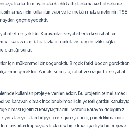
mlanmaya kadar tüm aşamalarda dikkatli planlama ve bütçeleme
ılaşılmaması için kullanılan yapı ve iç mekân malzemelerinin TSE
 onaydan geçmeyecektir.
seyahat etme şeklidir. Karavanlar, seyahat ederken rahat bir
Ayrıca, karavanlar daha fazla özgürlük ve bağımsızlık sağlar,
me olanağı sunar.
ler için mükemmel bir seçenektir. Birçok farklı beceri gerektiren
ütçeleme gerektirir. Ancak, sonuçta, rahat ve özgür bir seyahat
erinde kullanılan projeye verilen addır. Bu projenin temel amacı
ve karavan olarak incelenebilmesi için yeterli şartları karşılayıp
oje olması işlerinizi kolaylaştırabilir. Motorlu karavan dediğimiz
yer alan yer alan bilgiye göre güneş enerji, paneli klima, mini
üm unsurları kapsayacak alanı sahip olması şartıyla bu projeye