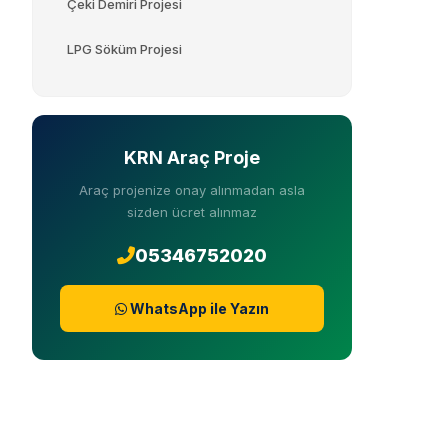
Çeki Demiri Projesi
LPG Söküm Projesi
KRN Araç Proje
Araç projenize onay alınmadan asla
sizden ücret alınmaz
05346752020
WhatsApp ile Yazın