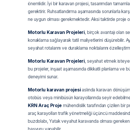
önemlidir. İyi bir karavan projesi, tasarımdan tama
gerektirir. Ruhsatlandırma aşamasında sorunlarla karş
ne uygun olması gerekmektedir. Aksi taktirde proje
Motorlu Karavan Projeleri
, birçok avantajı olan 
konaklama sağlayarak tatil maliyetlerini düşürebilir. 
seyahat rotalarını ve duraklama noktalarını özelleştir
Motorlu Karavan Projeleri
, seyahat etmek isteyen
bu projeler, inşaat aşamasında dikkatli planlama ve b
deneyimi sunar.
Motorlu karavan projesi
aslında karavan dönüşüml
otobüs veya minibüsün karayollarında seyir edebilmesi 
KRN Araç Proje
mühendislik tarafından çizilen bir pr
araç karayolları trafik yönetmeliği üçüncü maddesinde 
buzdolabı, Yatak veyahut karavanda olması gereken t
başvuru yapabilir.