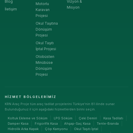
Blog
Vizyon &
Motorlu
Misyon
İletişim
Karavan
Projesi
Okul Taşıtına
Dönüşüm
Projesi
Okul Taşıtı
İptal Projesi
Otobüsten
Minübüse
Dönüşüm
Projesi
HIZMET BÖLGELERIMIZ
KRN Araç Proje tüm araç tadilat projelerini Türkiye'nin 81 ilinde sunar.
Bulunduğunuz il için aşağıdaki hizmetlerden birini seçin.
Koltuk Ekleme ve Söküm
LPG Söküm
Çeki Demiri
Kasa Tadilatı
Damper Kasa
Frigorifik Kasa
Ahşap-Saç Kasa
Tente-Branda
Hidrolik Arka Kapak
Çöp Kamyonu
Okul Taşıtı İptal