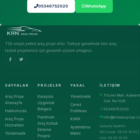
05346752020
WhatsApp
TSE onaylı yetkili araç proje ofisi. Türkiye genelinde tüm araç
tadilat projeleriniz için güvenilir çözüm ortağınız.
SAYFALAR
PROJELER
YASAL
İLETIŞIM
71 Evler Mah. Adakent
Araç Proje
Karayolu
Yönetmelik
Sok. No:10/B
Anasayfa
Uygunluk
Çerez
Belgesi
05346752020
Hakkımızda
Politikası
Panelvan
info@krnaracproje.c
Araç Proje
KVKK
Araç Koltuk
Hizmetleri
Çalışma Saatleri
Aydınlatma
Ekleme
Pzt-Cuma: 08:00-19:00 |
Yönetmelik
Metni
Projesi
Cmt: 09:30-19:00