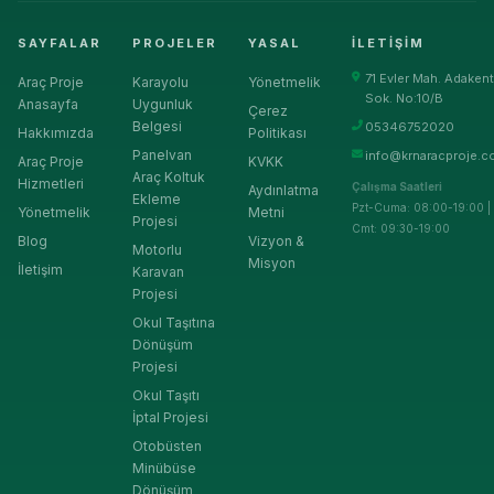
SAYFALAR
PROJELER
YASAL
İLETIŞIM
71 Evler Mah. Adakent
Araç Proje
Karayolu
Yönetmelik
Sok. No:10/B
Anasayfa
Uygunluk
Çerez
Belgesi
05346752020
Hakkımızda
Politikası
Panelvan
info@krnaracproje.c
Araç Proje
KVKK
Araç Koltuk
Hizmetleri
Çalışma Saatleri
Aydınlatma
Ekleme
Pzt-Cuma: 08:00-19:00 |
Yönetmelik
Metni
Projesi
Cmt: 09:30-19:00
Blog
Vizyon &
Motorlu
Misyon
İletişim
Karavan
Projesi
Okul Taşıtına
Dönüşüm
Projesi
Okul Taşıtı
İptal Projesi
Otobüsten
Minübüse
Dönüşüm