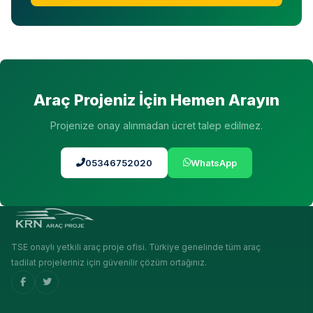
Araç Projeniz İçin Hemen Arayın
Projenize onay alınmadan ücret talep edilmez.
05346752020
WhatsApp
TSE onaylı yetkili araç proje ofisi. Türkiye genelinde tüm araç
tadilat projeleriniz için güvenilir çözüm ortağınız.